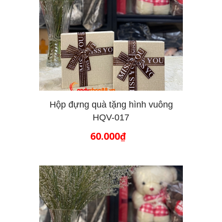
Hộp đựng quà tặng hình vuông
HQV-017
THÊM VÀO GIỎ HÀNG
60.000₫