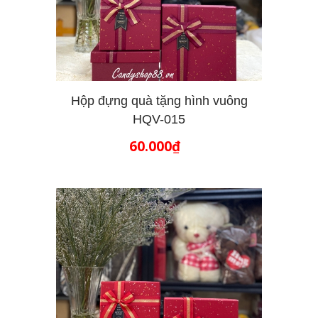
Hộp đựng quà tặng hình vuông
HQV-015
THÊM VÀO GIỎ HÀNG
60.000₫