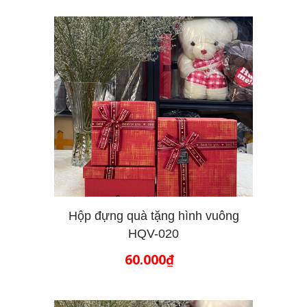
Hộp đựng quà tặng hình vuông
HQV-020
THÊM VÀO GIỎ HÀNG
60.000₫