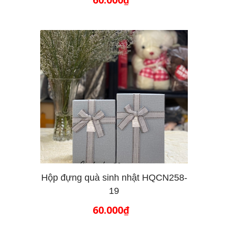
Hộp đựng quà sinh nhật HQCN258-
19
THÊM VÀO GIỎ HÀNG
60.000₫