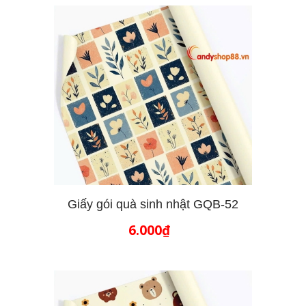
Giấy gói quà sinh nhật GQB-52
6.000₫
THÊM VÀO GIỎ HÀNG