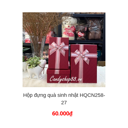
Hộp đựng quà sinh nhật HQCN258-
27
THÊM VÀO GIỎ HÀNG
60.000₫