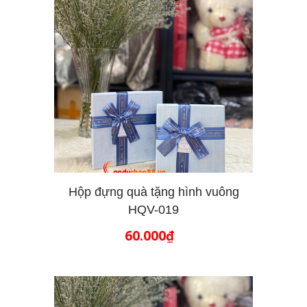
Hộp đựng quà tặng hình vuông
HQV-019
THÊM VÀO GIỎ HÀNG
60.000₫