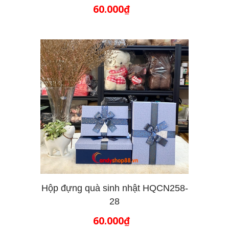
THÊM VÀO GIỎ HÀNG
60.000₫
Hộp đựng quà sinh nhật HQCN258-
28
THÊM VÀO GIỎ HÀNG
60.000₫