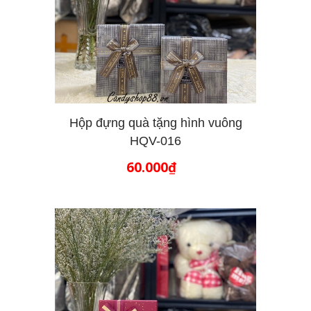
Hộp đựng quà tặng hình vuông
HQV-016
THÊM VÀO GIỎ HÀNG
60.000₫