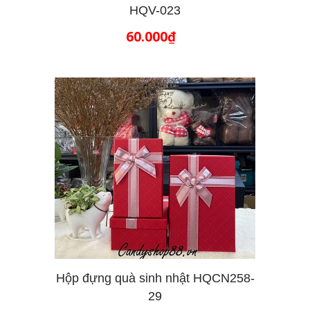
HQV-023
THÊM VÀO GIỎ HÀNG
60.000₫
Hộp đựng quà sinh nhật HQCN258-
29