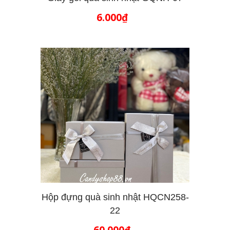
6.000₫
THÊM VÀO GIỎ HÀNG
Hộp đựng quà sinh nhật HQCN258-
22
THÊM VÀO GIỎ HÀNG
60.000₫