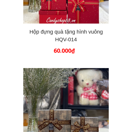
Hộp đựng quà tặng hình vuông
HQV-014
THÊM VÀO GIỎ HÀNG
60.000₫