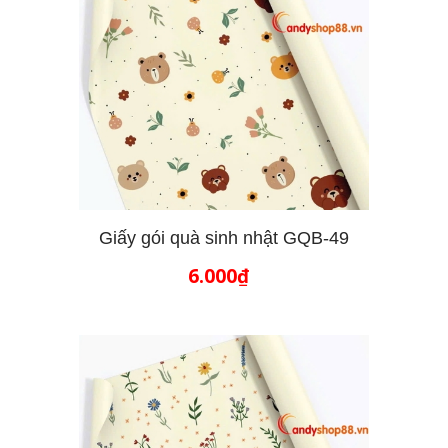
Giấy gói quà sinh nhật GQB-49
6.000₫
THÊM VÀO GIỎ HÀNG