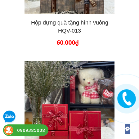
Hộp đựng quà tặng hình vuông
HQV-013
THÊM VÀO GIỎ HÀNG
60.000₫
0909385008