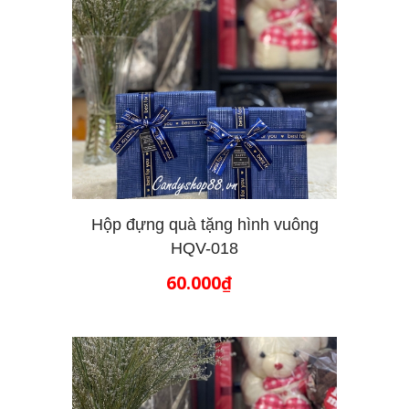
Hộp đựng quà tặng hình vuông
HQV-018
THÊM VÀO GIỎ HÀNG
60.000₫