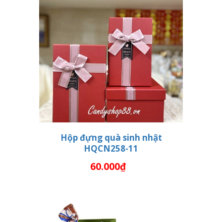
Hộp đựng quà sinh nhật
HQCN258-11
THÊM VÀO GIỎ HÀNG
60.000₫