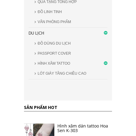
QUÀ TẶNG TỔNG HỢP
ĐỒ LINH TINH
VĂN PHÒNG PHẨM
DU LỊCH
ĐỒ DÙNG DU LỊCH
PASSPORT COVER
HÌNH XĂM TATTOO
LÓT GIÀY TĂNG CHIỀU CAO
SẢN PHẨM HOT
Hình xăm dán tattoo Hoa
Sen K-303