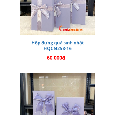
Hộp đựng quà sinh nhật
HQCN258-16
THÊM VÀO GIỎ HÀNG
60.000₫