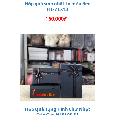
Hộp quà sinh nhật to màu đen
HL-ZLX13
THÊM VÀO GIỎ HÀNG
160.000₫
Hộp Quà Tặng Hình Chữ Nhật
Đáy Cao HL9195-51