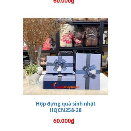
60.000₫
Hộp đựng quà sinh nhật
HQCN258-28
THÊM VÀO GIỎ HÀNG
60.000₫