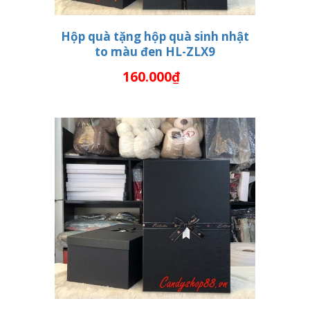
Hộp quà tặng hộp quà sinh nhật
to màu đen HL-ZLX9
THÊM VÀO GIỎ HÀNG
160.000₫