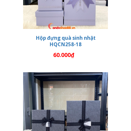
Hộp đựng quà sinh nhật
HQCN258-18
THÊM VÀO GIỎ HÀNG
60.000₫