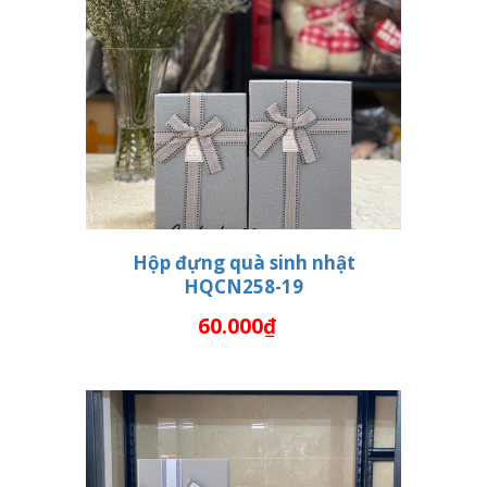
Hộp đựng quà sinh nhật
HQCN258-19
THÊM VÀO GIỎ HÀNG
60.000₫