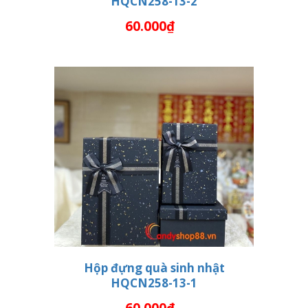
HQCN258-13-2
THÊM VÀO GIỎ HÀNG
60.000₫
Hộp đựng quà sinh nhật
HQCN258-13-1
THÊM VÀO GIỎ HÀNG