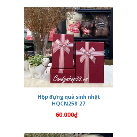
Hộp đựng quà sinh nhật
HQCN258-27
THÊM VÀO GIỎ HÀNG
60.000₫