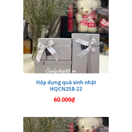
Hộp đựng quà sinh nhật
HQCN258-22
THÊM VÀO GIỎ HÀNG
60.000₫