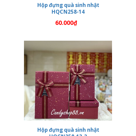
Hộp đựng quà sinh nhật
HQCN258-14
THÊM VÀO GIỎ HÀNG
60.000₫
Hộp đựng quà sinh nhật