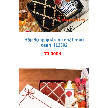
Hộp đựng quà sinh nhật màu
xanh HL2802
THÊM VÀO GIỎ HÀNG
70.000₫