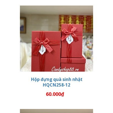
Hộp đựng quà sinh nhật
HQCN258-12
THÊM VÀO GIỎ HÀNG
60.000₫