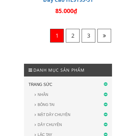
THÊM VÀO GIỎ HÀNG
85.000₫
1
2
3
DANH MỤC SẢN PHẨM
TRANG SỨC
NHẪN
BÔNG TAI
MẶT DÂY CHUYỀN
DÂY CHUYỀN
LẮC TAY