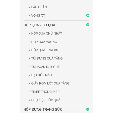
LẮC CHÂN
VÒNG TAY
HỘP QUÀ - TÚI QUÀ
HỘP QUÀ CHỮ NHẬT
HỘP QUÀ VUÔNG
HỘP QUÀ TRÁI TIM
TÚI ĐỰNG QUÀ TẶNG
TÚI VOAN DÂY RÚT
HẠT XỐP MÀU
GIẤY RƠM LÓT QUÀ TẶNG
THIỆP THÔNG ĐIỆP
PHỤ KIỆN HỘP QUÀ
HỘP ĐỰNG TRANG SỨC