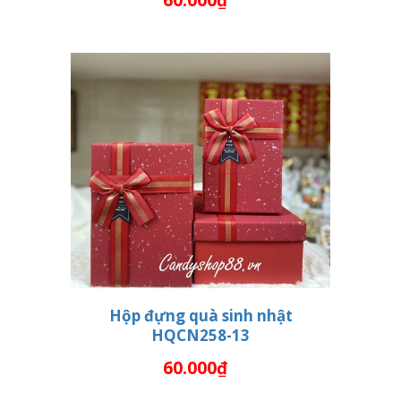
60.000₫
Hộp đựng quà sinh nhật
HQCN258-13
THÊM VÀO GIỎ HÀNG
60.000₫