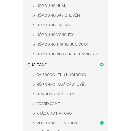
HỘP ĐỰNG NHẪN
HỘP ĐỰNG DÂY CHUYỀN
HỘP ĐỰNG LẮC TAY
HỘP ĐỰNG VÒNG TAY
HỘP ĐỰNG TRANG SỨC CƯỚI
HỘP ĐỰNG NGUYÊN BỘ TRANG SỨC
QUÀ TẶNG
GẤU BÔNG - THÚ NHỒI BÔNG
HỘP NHẠC - QUẢ CẦU TUYẾT
HOA HỒNG SÁP THƠM
BOARD GAME
KHẮC CHỮ HẠT GẠO
MÓC KHÓA - ĐIỆN THOẠI