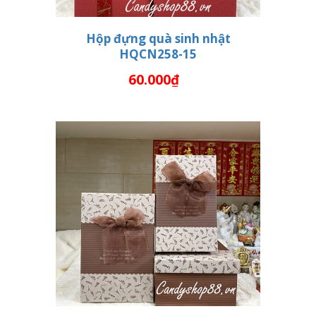
Hộp đựng quà sinh nhật
HQCN258-15
THÊM VÀO GIỎ HÀNG
60.000₫