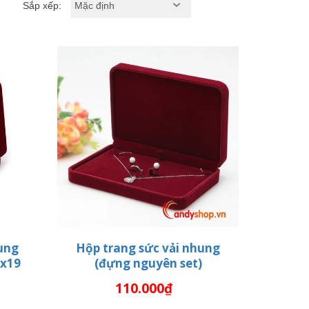
Sắp xếp:
ung
Hộp trang sức vải nhung
9x19
(đựng nguyên set)
G
THÊM VÀO GIỎ HÀNG
110.000₫