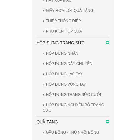
HẠT XỐP MÀU
GIẤY RƠM LÓT QUÀ TẶNG
THIỆP THÔNG ĐIỆP
PHỤ KIỆN HỘP QUÀ
HỘP ĐỰNG TRANG SỨC
HỘP ĐỰNG NHẪN
HỘP ĐỰNG DÂY CHUYỀN
HỘP ĐỰNG LẮC TAY
HỘP ĐỰNG VÒNG TAY
HỘP ĐỰNG TRANG SỨC CƯỚI
HỘP ĐỰNG NGUYÊN BỘ TRANG
SỨC
QUÀ TẶNG
GẤU BÔNG - THÚ NHỒI BÔNG