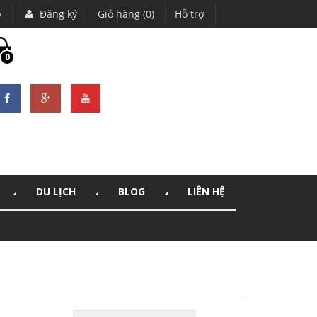
p
Đăng ký
Giỏ hàng (0)
Hỗ trợ
0
DU LỊCH
BLOG
LIÊN HỆ