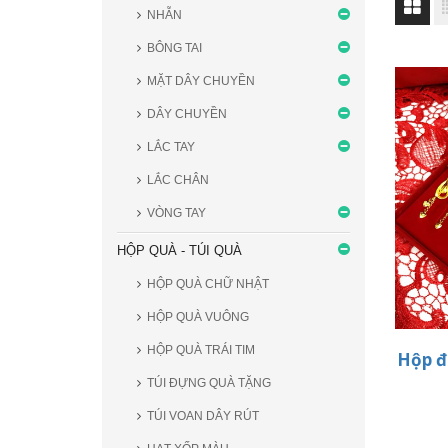
NHẪN
BÔNG TAI
MẶT DÂY CHUYỀN
DÂY CHUYỀN
LẮC TAY
LẮC CHÂN
VÒNG TAY
HỘP QUÀ - TÚI QUÀ
HỘP QUÀ CHỮ NHẬT
HỘP QUÀ VUÔNG
HỘP QUÀ TRÁI TIM
Hộp đ
TÚI ĐỰNG QUÀ TẶNG
TÚI VOAN DÂY RÚT