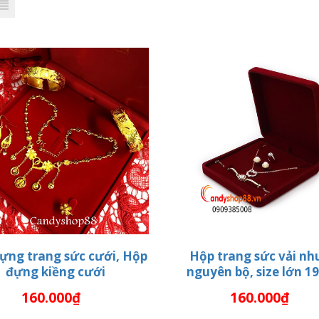
ựng trang sức cưới, Hộp
Hộp trang sức vải nh
đựng kiềng cưới
nguyên bộ, size lớn 1
THÊM VÀO GIỎ HÀNG
THÊM VÀO GIỎ HÀN
160.000₫
160.000₫