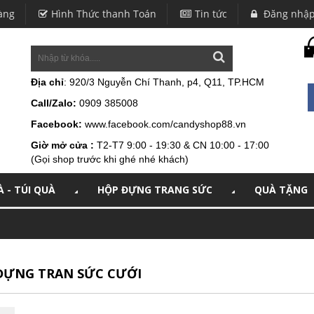
àng
Hình Thức thanh Toán
Tin tức
Đăng nhậ
Địa chỉ
: 920/3 Nguyễn Chí Thanh, p4, Q11, TP.HCM
Call/Zalo:
0909 385008
Facebook:
www.facebook.com/candyshop88.vn
Giờ mở cửa :
T2-T7 9:00 - 19:30 & CN 10:00 - 17:00
(Gọi shop trước khi ghé nhé khách)
 - TÚI QUÀ
HỘP ĐỰNG TRANG SỨC
QUÀ TẶNG
ĐỰNG TRAN SỨC CƯỚI