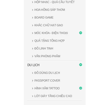
HỘP NHẠC - QUẢ CẦU TUYẾT
HOA HỒNG SÁP THƠM
BOARD GAME
KHẮC CHỮ HẠT GẠO
MÓC KHÓA - ĐIỆN THOẠI
QUÀ TẶNG TỔNG HỢP
ĐỒ LINH TINH
VĂN PHÒNG PHẨM
DU LỊCH
ĐỒ DÙNG DU LỊCH
PASSPORT COVER
HÌNH XĂM TATTOO
LÓT GIÀY TĂNG CHIỀU CAO