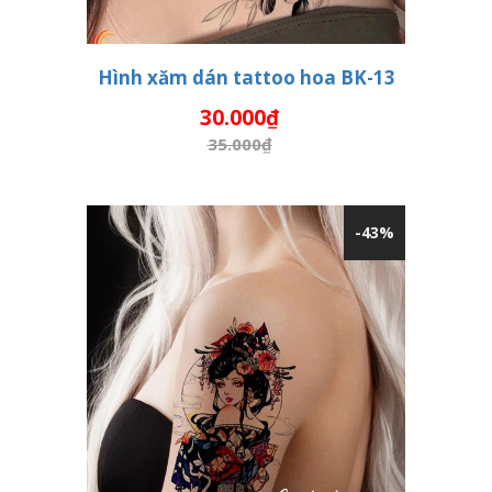
Hình xăm dán tattoo hoa BK-13
30.000₫
THÊM VÀO GIỎ HÀNG
35.000₫
-43%