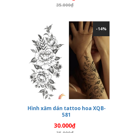
35.000₫
-14%
Hình xăm dán tattoo hoa XQB-
581
THÊM VÀO GIỎ HÀNG
30.000₫
35.000₫