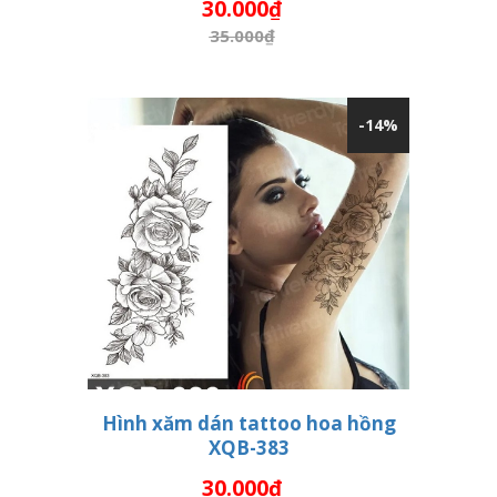
30.000₫
35.000₫
-14%
Hình xăm dán tattoo hoa hồng
XQB-383
THÊM VÀO GIỎ HÀNG
30.000₫