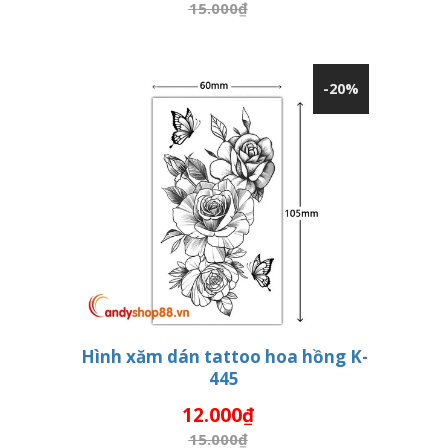
15.000₫
-20%
Hình xăm dán tattoo hoa hồng K-
445
THÊM VÀO GIỎ HÀNG
12.000₫
15.000₫