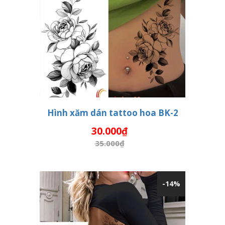
Hình xăm dán tattoo hoa BK-2
30.000₫
THÊM VÀO GIỎ HÀNG
35.000₫
-14%