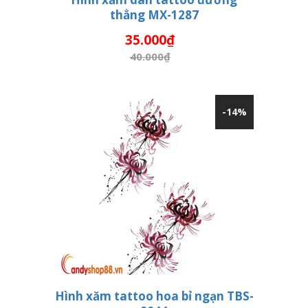
thẳng MX-1287
THÊM VÀO GIỎ HÀNG
35.000₫
40.000₫
-14%
Hình xăm tattoo hoa bỉ ngạn TBS-