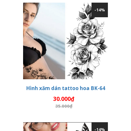
-14%
Hình xăm dán tattoo hoa BK-64
30.000₫
THÊM VÀO GIỎ HÀNG
35.000₫
-14%