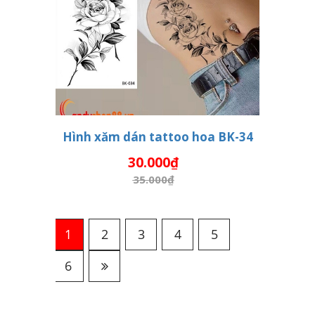
Hình xăm dán tattoo hoa BK-34
30.000₫
THÊM VÀO GIỎ HÀNG
35.000₫
1
2
3
4
5
6