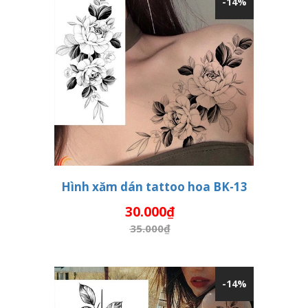
-14%
Hình xăm dán tattoo hoa BK-13
30.000₫
THÊM VÀO GIỎ HÀNG
35.000₫
-14%