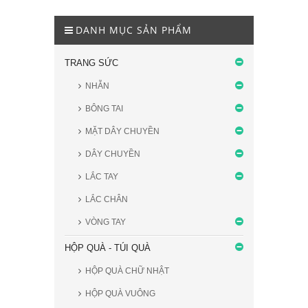
DANH MỤC SẢN PHẨM
TRANG SỨC
NHẪN
BÔNG TAI
MẶT DÂY CHUYỀN
DÂY CHUYỀN
LẮC TAY
LẮC CHÂN
VÒNG TAY
HỘP QUÀ - TÚI QUÀ
HỘP QUÀ CHỮ NHẬT
HỘP QUÀ VUÔNG