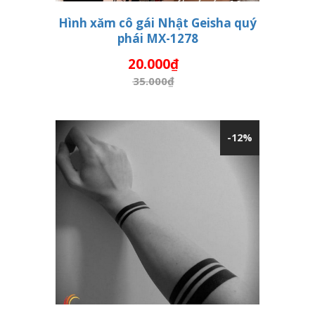
Hình xăm cô gái Nhật Geisha quý
phái MX-1278
THÊM VÀO GIỎ HÀNG
20.000₫
35.000₫
-12%