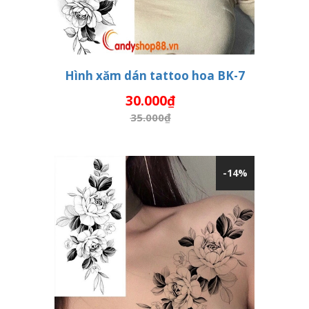
Hình xăm dán tattoo hoa BK-7
30.000₫
THÊM VÀO GIỎ HÀNG
35.000₫
-14%