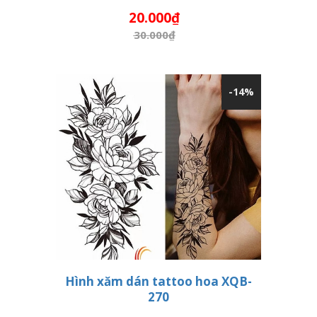
THÊM VÀO GIỎ HÀNG
20.000₫
30.000₫
-14%
Hình xăm dán tattoo hoa XQB-
270
THÊM VÀO GIỎ HÀNG