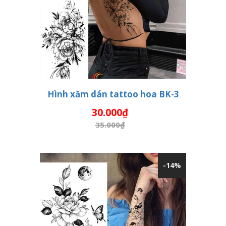
Hình xăm dán tattoo hoa BK-3
30.000₫
THÊM VÀO GIỎ HÀNG
35.000₫
-14%