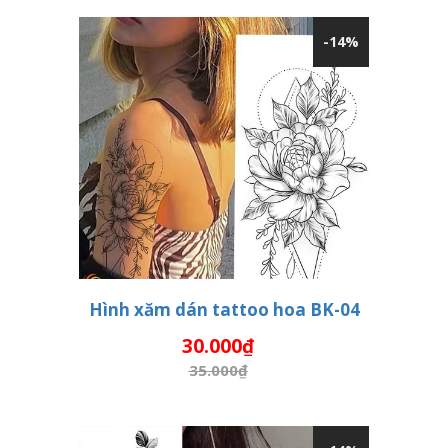
-14%
Hình xăm dán tattoo hoa BK-04
30.000₫
THÊM VÀO GIỎ HÀNG
35.000₫