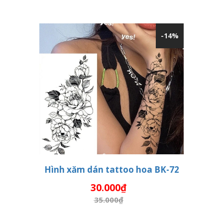
-14%
Hình xăm dán tattoo hoa BK-72
30.000₫
THÊM VÀO GIỎ HÀNG
35.000₫