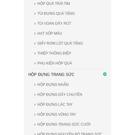
HỘP QUÀ TRÁI TIM
TÚI ĐỰNG QUÀ TẶNG
TÚI VOAN DÂY RÚT
HẠT XỐP MÀU
GIẤY RƠM LÓT QUÀ TẶNG
THIỆP THÔNG ĐIỆP
PHỤ KIỆN HỘP QUÀ
HỘP ĐỰNG TRANG SỨC
HỘP ĐỰNG NHẪN
HỘP ĐỰNG DÂY CHUYỀN
HỘP ĐỰNG LẮC TAY
HỘP ĐỰNG VÒNG TAY
HỘP ĐỰNG TRANG SỨC CƯỚI
HỘP ĐỰNG NGUYÊN BỘ TRANG SỨC