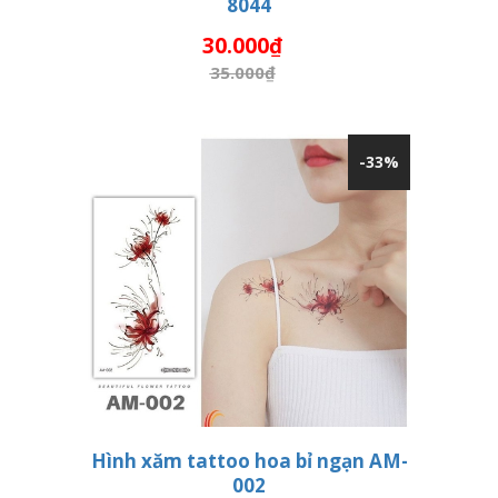
8044
THÊM VÀO GIỎ HÀNG
30.000₫
35.000₫
-33%
Hình xăm tattoo hoa bỉ ngạn AM-
002