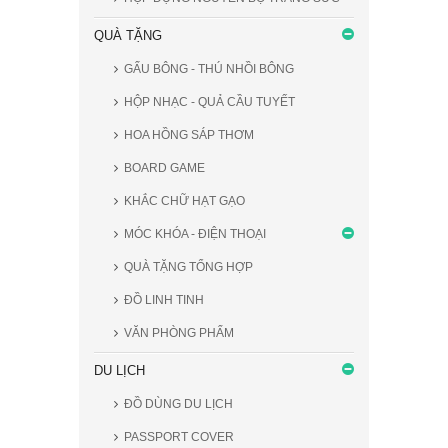
QUÀ TẶNG
GẤU BÔNG - THÚ NHỒI BÔNG
HỘP NHẠC - QUẢ CẦU TUYẾT
HOA HỒNG SÁP THƠM
BOARD GAME
KHẮC CHỮ HẠT GẠO
MÓC KHÓA - ĐIỆN THOẠI
QUÀ TẶNG TỔNG HỢP
ĐỒ LINH TINH
VĂN PHÒNG PHẨM
DU LỊCH
ĐỒ DÙNG DU LỊCH
PASSPORT COVER