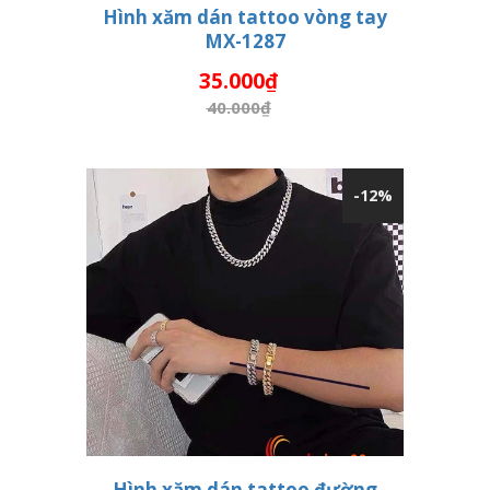
Hình xăm dán tattoo vòng tay
MX-1287
THÊM VÀO GIỎ HÀNG
35.000₫
40.000₫
-12%
Hình xăm dán tattoo đường