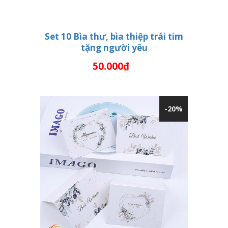
Set 10 Bìa thư, bìa thiệp trái tim
tặng người yêu
THÊM VÀO GIỎ HÀNG
50.000₫
-20%