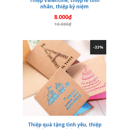
Thiệp Valentine, thiệp lễ tình
nhân, thiệp kỷ niệm
THÊM VÀO GIỎ HÀNG
8.000₫
10.000₫
-33%
Thiệp quà tặng tình yêu, thiệp