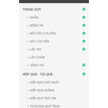
TRANG SỨC
NHẪN
BÔNG TAI
MẶT DÂY CHUYỀN
DÂY CHUYỀN
LẮC TAY
LẮC CHÂN
VÒNG TAY
HỘP QUÀ - TÚI QUÀ
HỘP QUÀ CHỮ NHẬT
HỘP QUÀ VUÔNG
HỘP QUÀ TRÁI TIM
TÚI ĐỰNG QUÀ TẶNG