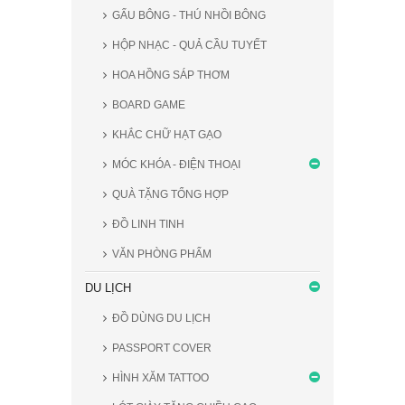
GẤU BÔNG - THÚ NHỒI BÔNG
HỘP NHẠC - QUẢ CẦU TUYẾT
HOA HỒNG SÁP THƠM
BOARD GAME
KHẮC CHỮ HẠT GẠO
MÓC KHÓA - ĐIỆN THOẠI
QUÀ TẶNG TỔNG HỢP
ĐỒ LINH TINH
VĂN PHÒNG PHẨM
DU LỊCH
ĐỒ DÙNG DU LỊCH
PASSPORT COVER
HÌNH XĂM TATTOO