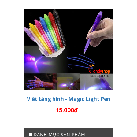
Viết tàng hình - Magic Light Pen
15.000₫
THÊM VÀO GIỎ HÀNG
DANH MỤC SẢN PHẨM