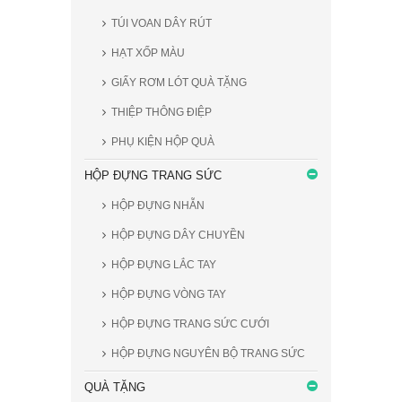
TÚI VOAN DÂY RÚT
HẠT XỐP MÀU
GIẤY RƠM LÓT QUÀ TẶNG
THIỆP THÔNG ĐIỆP
PHỤ KIỆN HỘP QUÀ
HỘP ĐỰNG TRANG SỨC
HỘP ĐỰNG NHẪN
HỘP ĐỰNG DÂY CHUYỀN
HỘP ĐỰNG LẮC TAY
HỘP ĐỰNG VÒNG TAY
HỘP ĐỰNG TRANG SỨC CƯỚI
HỘP ĐỰNG NGUYÊN BỘ TRANG SỨC
QUÀ TẶNG