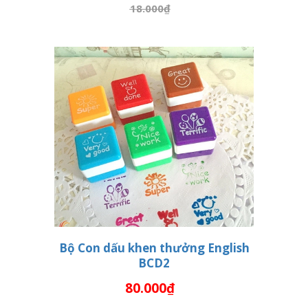
18.000₫
Bộ Con dấu khen thưởng English
BCD2
THÊM VÀO GIỎ HÀNG
80.000₫