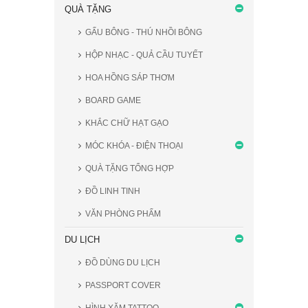
QUÀ TẶNG
GẤU BÔNG - THÚ NHỒI BÔNG
HỘP NHẠC - QUẢ CẦU TUYẾT
HOA HỒNG SÁP THƠM
BOARD GAME
KHẮC CHỮ HẠT GẠO
MÓC KHÓA - ĐIỆN THOẠI
QUÀ TẶNG TỔNG HỢP
ĐỒ LINH TINH
VĂN PHÒNG PHẨM
DU LỊCH
ĐỒ DÙNG DU LỊCH
PASSPORT COVER