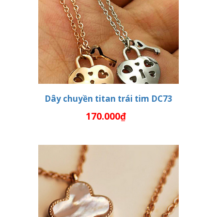
Dây chuyền titan trái tim DC73
170.000₫
THÊM VÀO GIỎ HÀNG