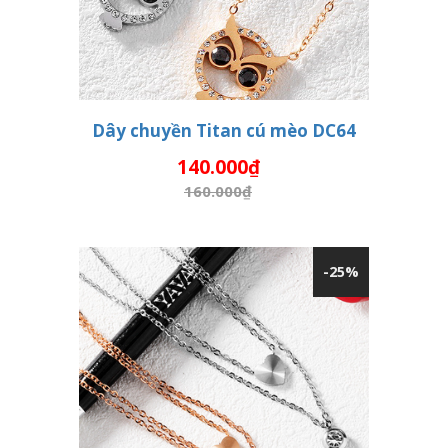
Dây chuyền Titan cú mèo DC64
140.000₫
THÊM VÀO GIỎ HÀNG
160.000₫
-25%