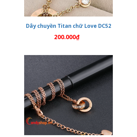
Dây chuyền Titan chữ Love DC52
200.000₫
THÊM VÀO GIỎ HÀNG