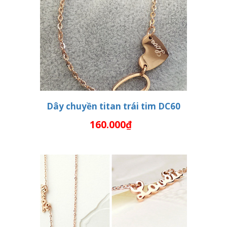
Dây chuyền titan trái tim DC60
160.000₫
THÊM VÀO GIỎ HÀNG