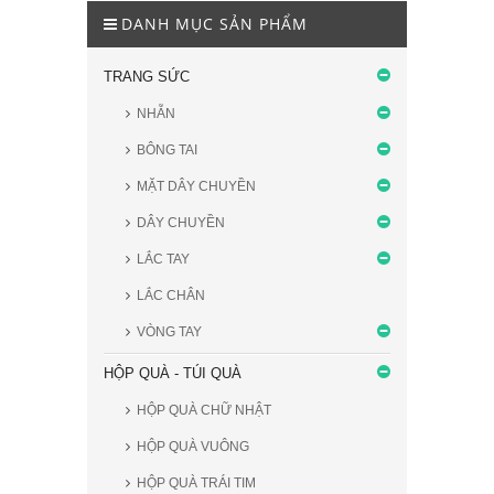
DANH MỤC SẢN PHẨM
TRANG SỨC
NHẪN
BÔNG TAI
MẶT DÂY CHUYỀN
DÂY CHUYỀN
LẮC TAY
LẮC CHÂN
VÒNG TAY
HỘP QUÀ - TÚI QUÀ
HỘP QUÀ CHỮ NHẬT
HỘP QUÀ VUÔNG
HỘP QUÀ TRÁI TIM