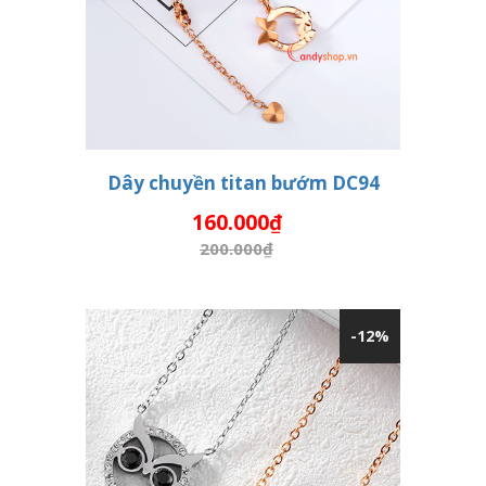
Dây chuyền titan bướm DC94
160.000₫
THÊM VÀO GIỎ HÀNG
200.000₫
-12%