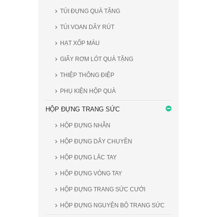
TÚI ĐỰNG QUÀ TẶNG
TÚI VOAN DÂY RÚT
HẠT XỐP MÀU
GIẤY RƠM LÓT QUÀ TẶNG
THIỆP THÔNG ĐIỆP
PHỤ KIỆN HỘP QUÀ
HỘP ĐỰNG TRANG SỨC
HỘP ĐỰNG NHẪN
HỘP ĐỰNG DÂY CHUYỀN
HỘP ĐỰNG LẮC TAY
HỘP ĐỰNG VÒNG TAY
HỘP ĐỰNG TRANG SỨC CƯỚI
HỘP ĐỰNG NGUYÊN BỘ TRANG SỨC