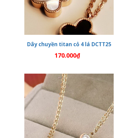
Dây chuyền titan cỏ 4 lá DCTT25
170.000₫
THÊM VÀO GIỎ HÀNG