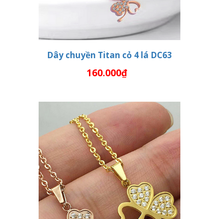
Dây chuyền Titan cỏ 4 lá DC63
160.000₫
THÊM VÀO GIỎ HÀNG