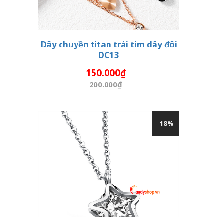
Dây chuyền titan trái tim dây đôi
DC13
THÊM VÀO GIỎ HÀNG
150.000₫
200.000₫
-18%