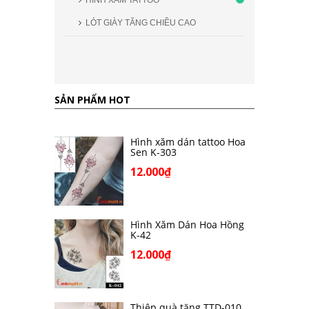
HÌNH XĂM TATTOO
LÓT GIÀY TĂNG CHIỀU CAO
SẢN PHẨM HOT
Hình xăm dán tattoo Hoa
Sen K-303
12.000₫
Hình Xăm Dán Hoa Hồng
K-42
12.000₫
Thiệp quà tặng TTD-010