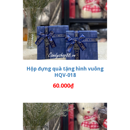
Hộp đựng quà tặng hình vuông
HQV-018
THÊM VÀO GIỎ HÀNG
60.000₫