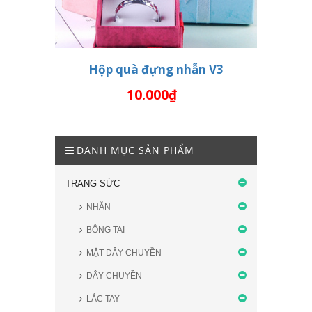
Hộp quà đựng nhẫn V3
10.000₫
THÊM VÀO GIỎ HÀNG
DANH MỤC SẢN PHẨM
TRANG SỨC
NHẪN
BÔNG TAI
MẶT DÂY CHUYỀN
DÂY CHUYỀN
LẮC TAY