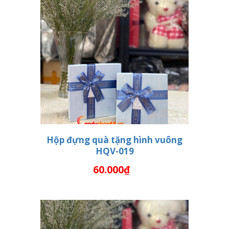
Hộp đựng quà tặng hình vuông
HQV-019
THÊM VÀO GIỎ HÀNG
60.000₫