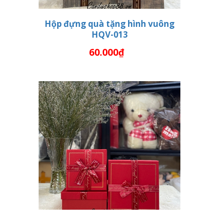
Hộp đựng quà tặng hình vuông
HQV-013
THÊM VÀO GIỎ HÀNG
60.000₫