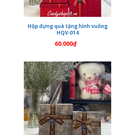
Hộp đựng quà tặng hình vuông
HQV-014
THÊM VÀO GIỎ HÀNG
60.000₫