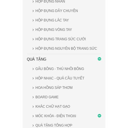
HỘP ĐỰNG NHẪN
HỘP ĐỰNG DÂY CHUYỀN
HỘP ĐỰNG LẮC TAY
HỘP ĐỰNG VÒNG TAY
HỘP ĐỰNG TRANG SỨC CƯỚI
HỘP ĐỰNG NGUYÊN BỘ TRANG SỨC
QUÀ TẶNG
GẤU BÔNG - THÚ NHỒI BÔNG
HỘP NHẠC - QUẢ CẦU TUYẾT
HOA HỒNG SÁP THƠM
BOARD GAME
KHẮC CHỮ HẠT GẠO
MÓC KHÓA - ĐIỆN THOẠI
QUÀ TẶNG TỔNG HỢP