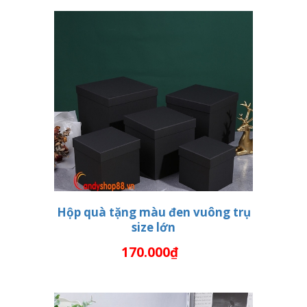
Hộp quà tặng màu đen vuông trụ
size lớn
THÊM VÀO GIỎ HÀNG
170.000₫