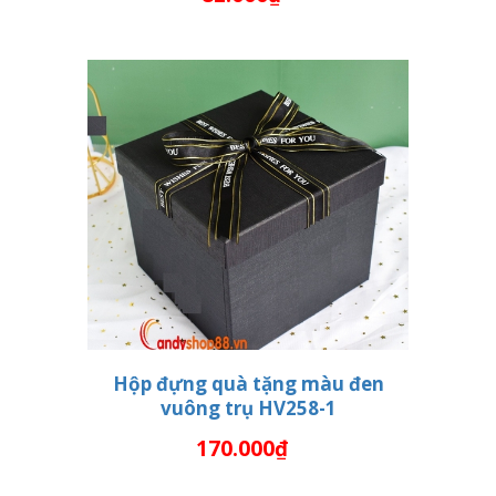
Hộp đựng quà tặng màu đen
vuông trụ HV258-1
THÊM VÀO GIỎ HÀNG
170.000₫