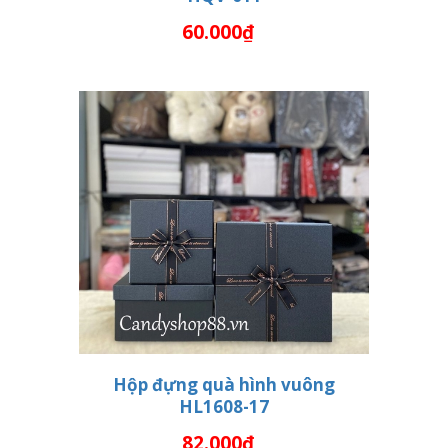
THÊM VÀO GIỎ HÀNG
60.000₫
Hộp đựng quà hình vuông
HL1608-17
THÊM VÀO GIỎ HÀNG
82.000₫