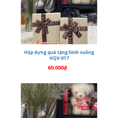
Hộp đựng quà tặng hình vuông
HQV-017
THÊM VÀO GIỎ HÀNG
60.000₫