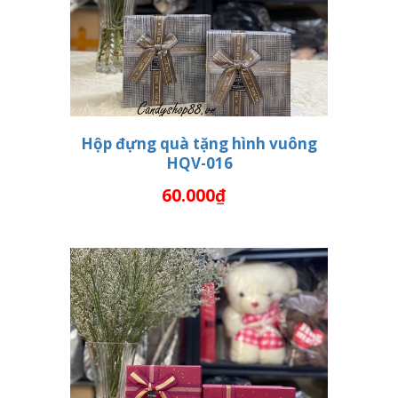
Hộp đựng quà tặng hình vuông
HQV-016
THÊM VÀO GIỎ HÀNG
60.000₫