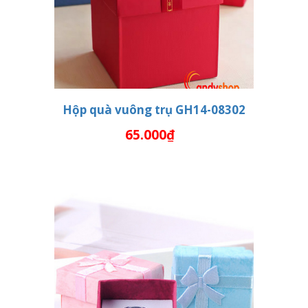
Hộp quà vuông trụ GH14-08302
65.000₫
THÊM VÀO GIỎ HÀNG