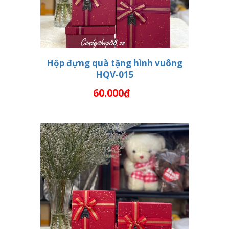
Hộp đựng quà tặng hình vuông
HQV-015
THÊM VÀO GIỎ HÀNG
60.000₫