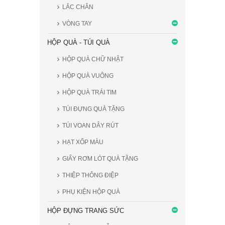
LẮC CHÂN
VÒNG TAY
HỘP QUÀ - TÚI QUÀ
HỘP QUÀ CHỮ NHẬT
HỘP QUÀ VUÔNG
HỘP QUÀ TRÁI TIM
TÚI ĐỰNG QUÀ TẶNG
TÚI VOAN DÂY RÚT
HẠT XỐP MÀU
GIẤY RƠM LÓT QUÀ TẶNG
THIỆP THÔNG ĐIỆP
PHỤ KIỆN HỘP QUÀ
HỘP ĐỰNG TRANG SỨC