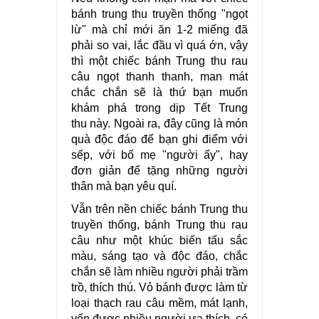
bánh trung thu truyền thống "ngọt
lừ" mà chỉ mới ăn 1-2 miếng đã
phải so vai, lắc đầu vì quá ớn, vậy
thì một chiếc bánh Trung thu rau
câu ngọt thanh thanh, man mát
chắc chắn sẽ là thứ bạn muốn
khám phá trong dịp Tết Trung
thu này. Ngoài ra, đây cũng là món
quà độc đáo để bạn ghi điểm với
sếp, với bố mẹ "người ấy", hay
đơn giản để tặng những người
thân mà bạn yêu quí.
Vẫn trên nền chiếc bánh Trung thu
truyền thống, bánh Trung thu rau
câu như một khúc biến tấu sắc
màu, sáng tạo và độc đáo, chắc
chắn sẽ làm nhiều người phải trầm
trồ, thích thú. Vỏ bánh được làm từ
loại thạch rau câu mềm, mát lạnh,
vốn được nhiều người ưa thích, có