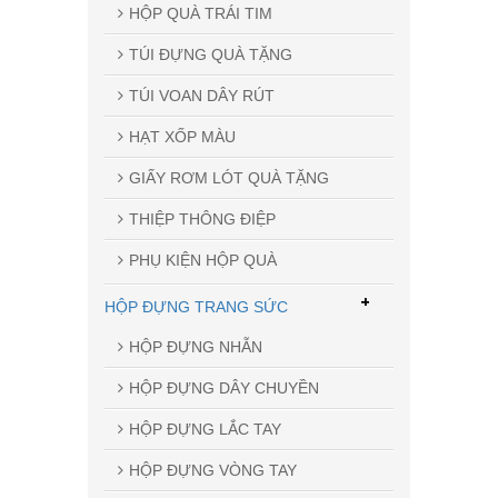
HỘP QUÀ TRÁI TIM
TÚI ĐỰNG QUÀ TẶNG
TÚI VOAN DÂY RÚT
HẠT XỐP MÀU
GIẤY RƠM LÓT QUÀ TẶNG
THIỆP THÔNG ĐIỆP
PHỤ KIỆN HỘP QUÀ
+
HỘP ĐỰNG TRANG SỨC
HỘP ĐỰNG NHẪN
HỘP ĐỰNG DÂY CHUYỀN
HỘP ĐỰNG LẮC TAY
HỘP ĐỰNG VÒNG TAY