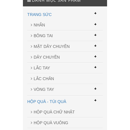
DANH MỤC SẢN PHẨM
+
TRANG SỨC
+
NHẪN
+
BÔNG TAI
+
MẶT DÂY CHUYỀN
+
DÂY CHUYỀN
+
LẮC TAY
LẮC CHÂN
+
VÒNG TAY
+
HỘP QUÀ - TÚI QUÀ
HỘP QUÀ CHỮ NHẬT
HỘP QUÀ VUÔNG