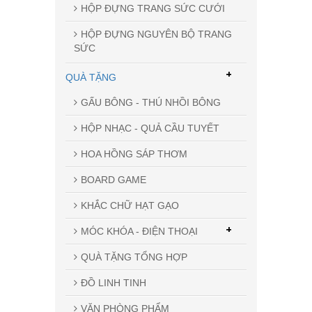
HỘP ĐỰNG TRANG SỨC CƯỚI
HỘP ĐỰNG NGUYÊN BỘ TRANG
SỨC
+
QUÀ TẶNG
GẤU BÔNG - THÚ NHỒI BÔNG
HỘP NHẠC - QUẢ CẦU TUYẾT
HOA HỒNG SÁP THƠM
BOARD GAME
KHẮC CHỮ HẠT GẠO
+
MÓC KHÓA - ĐIỆN THOẠI
QUÀ TẶNG TỔNG HỢP
ĐỒ LINH TINH
VĂN PHÒNG PHẨM