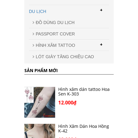
+
DU LỊCH
ĐỒ DÙNG DU LỊCH
PASSPORT COVER
+
HÌNH XĂM TATTOO
LÓT GIÀY TĂNG CHIỀU CAO
SẢN PHẨM MỚI
Hình xăm dán tattoo Hoa
Sen K-303
12.000₫
Hình Xăm Dán Hoa Hồng
K-42