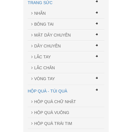
+
TRANG SỨC
+
NHẪN
+
BÔNG TAI
+
MẶT DÂY CHUYỀN
+
DÂY CHUYỀN
+
LẮC TAY
LẮC CHÂN
+
VÒNG TAY
+
HỘP QUÀ - TÚI QUÀ
HỘP QUÀ CHỮ NHẬT
HỘP QUÀ VUÔNG
HỘP QUÀ TRÁI TIM