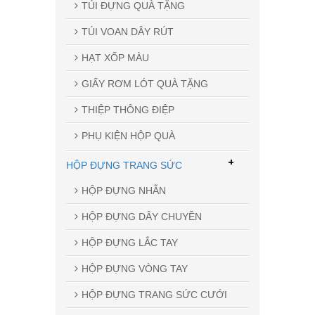
TÚI ĐỰNG QUÀ TẶNG
TÚI VOAN DÂY RÚT
HẠT XỐP MÀU
GIẤY RƠM LÓT QUÀ TẶNG
THIỆP THÔNG ĐIỆP
PHỤ KIỆN HỘP QUÀ
+
HỘP ĐỰNG TRANG SỨC
HỘP ĐỰNG NHẪN
HỘP ĐỰNG DÂY CHUYỀN
HỘP ĐỰNG LẮC TAY
HỘP ĐỰNG VÒNG TAY
HỘP ĐỰNG TRANG SỨC CƯỚI