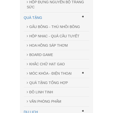
HỘP ĐỰNG NGUYÊN BỘ TRANG
SỨC
+
QUÀ TẶNG
GẤU BÔNG - THÚ NHỒI BÔNG
HỘP NHẠC - QUẢ CẦU TUYẾT
HOA HỒNG SÁP THƠM
BOARD GAME
KHẮC CHỮ HẠT GẠO
+
MÓC KHÓA - ĐIỆN THOẠI
QUÀ TẶNG TỔNG HỢP
ĐỒ LINH TINH
VĂN PHÒNG PHẨM
+
DU LỊCH