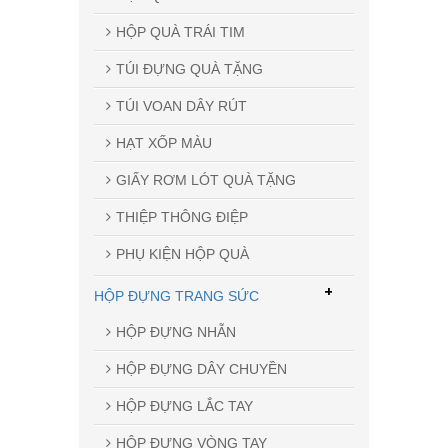
HỘP QUÀ TRÁI TIM
TÚI ĐỰNG QUÀ TẶNG
TÚI VOAN DÂY RÚT
HẠT XỐP MÀU
GIẤY RƠM LÓT QUÀ TẶNG
THIỆP THÔNG ĐIỆP
PHỤ KIỆN HỘP QUÀ
+
HỘP ĐỰNG TRANG SỨC
HỘP ĐỰNG NHẪN
HỘP ĐỰNG DÂY CHUYỀN
HỘP ĐỰNG LẮC TAY
HỘP ĐỰNG VÒNG TAY