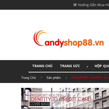
Hướng Dẫn Mua H
TRANG CHỦ
TRANG SỨC
HỘP QUÀ
Trang Chủ
Sản phẩm
PASSPORT COVER - Ví đự