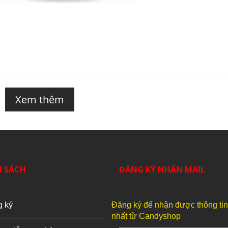
Xem thêm
H SÁCH
ĐĂNG KÝ NHẬN MAIL
g ký
Đăng ký để nhận được thông ti
nhất từ Candyshop