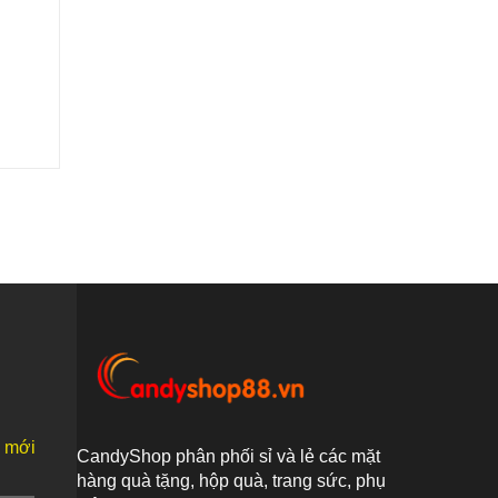
n mới
CandyShop phân phối sỉ và lẻ các mặt
hàng quà tặng, hộp quà, trang sức, phụ