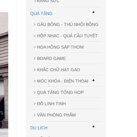
TRANG SỨC
+
QUÀ TẶNG
GẤU BÔNG - THÚ NHỒI BÔNG
HỘP NHẠC - QUẢ CẦU TUYẾT
HOA HỒNG SÁP THƠM
BOARD GAME
KHẮC CHỮ HẠT GẠO
+
MÓC KHÓA - ĐIỆN THOẠI
QUÀ TẶNG TỔNG HỢP
ĐỒ LINH TINH
VĂN PHÒNG PHẨM
+
DU LỊCH