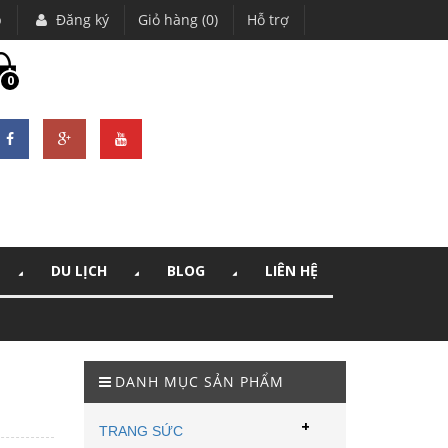
p
Đăng ký
Giỏ hàng (0)
Hỗ trợ
0
DU LỊCH
BLOG
LIÊN HỆ
DANH MỤC SẢN PHẨM
+
TRANG SỨC