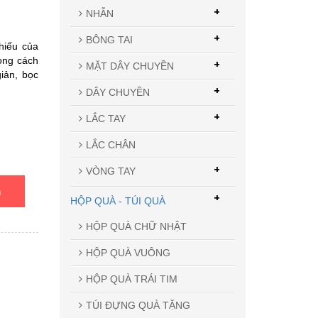
+
NHẪN
+
BÔNG TAI
hiếu của
ong cách
+
MẶT DÂY CHUYỀN
giản, bọc
+
DÂY CHUYỀN
+
LẮC TAY
LẮC CHÂN
+
VÒNG TAY
n
+
HỘP QUÀ - TÚI QUÀ
HỘP QUÀ CHỮ NHẬT
HỘP QUÀ VUÔNG
HỘP QUÀ TRÁI TIM
TÚI ĐỰNG QUÀ TẶNG