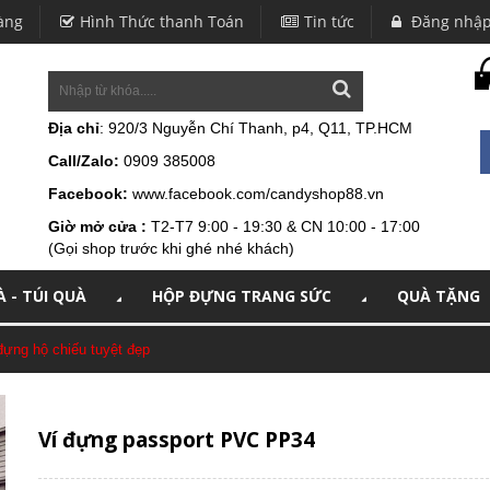
àng
Hình Thức thanh Toán
Tin tức
Đăng nhậ
Địa chỉ
: 920/3 Nguyễn Chí Thanh, p4, Q11, TP.HCM
Call/Zalo:
0909 385008
Facebook:
www.facebook.com/candyshop88.vn
Giờ mở cửa :
T2-T7 9:00 - 19:30 & CN 10:00 - 17:00
(Gọi shop trước khi ghé nhé khách)
 - TÚI QUÀ
HỘP ĐỰNG TRANG SỨC
QUÀ TẶNG
ng hộ chiếu tuyệt đẹp
Ví đựng passport PVC PP34