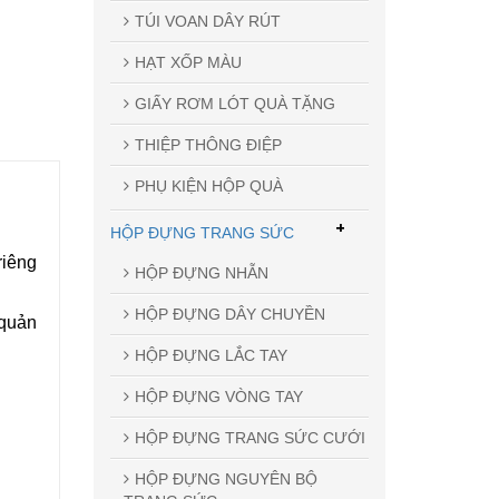
TÚI VOAN DÂY RÚT
HẠT XỐP MÀU
GIẤY RƠM LÓT QUÀ TẶNG
THIỆP THÔNG ĐIỆP
PHỤ KIỆN HỘP QUÀ
+
HỘP ĐỰNG TRANG SỨC
riêng
HỘP ĐỰNG NHẪN
HỘP ĐỰNG DÂY CHUYỀN
 quản
HỘP ĐỰNG LẮC TAY
HỘP ĐỰNG VÒNG TAY
HỘP ĐỰNG TRANG SỨC CƯỚI
HỘP ĐỰNG NGUYÊN BỘ