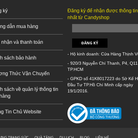
g ký
Đăng ký để nhận được thông ti
nhất từ Candyshop
ng dẫn mua hàng
 nhận và thanh toán
ĐĂNG KÝ
- Hộ kinh doanh: Cửa Hàng Thịnh 
h sách bảo hành
- 920/3 Nguyễn Chí Thanh, P4, Q11
TP.HCM
ơng Thức Vận Chuyển
- GPKD số 41K8017223 do Sở Kế H
Đầu Tư TP.Hồ Chí Minh cấp ngày
h sách về quản lý thông tin
19/1/2016.
 hàng
g Tin Chủ Website
ỰNG TRANG SỨC
QUÀ TẶNG
DU LỊCH
BLOG
LIÊN HỆ