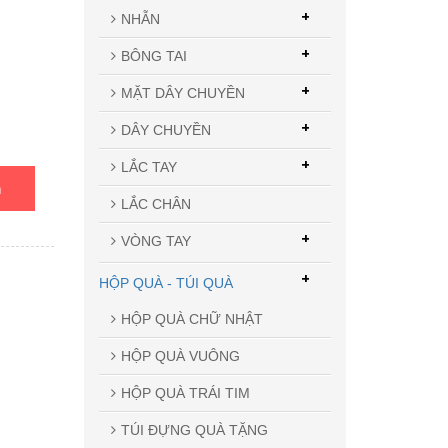
+
NHẪN
+
BÔNG TAI
+
MẶT DÂY CHUYỀN
+
DÂY CHUYỀN
+
LẮC TAY
n
LẮC CHÂN
+
VÒNG TAY
+
HỘP QUÀ - TÚI QUÀ
HỘP QUÀ CHỮ NHẬT
HỘP QUÀ VUÔNG
HỘP QUÀ TRÁI TIM
TÚI ĐỰNG QUÀ TẶNG