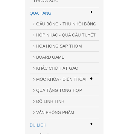
TRANG SỨC
+
QUÀ TẶNG
GẤU BÔNG - THÚ NHỒI BÔNG
HỘP NHẠC - QUẢ CẦU TUYẾT
HOA HỒNG SÁP THƠM
BOARD GAME
KHẮC CHỮ HẠT GẠO
+
MÓC KHÓA - ĐIỆN THOẠI
QUÀ TẶNG TỔNG HỢP
ĐỒ LINH TINH
VĂN PHÒNG PHẨM
+
DU LỊCH