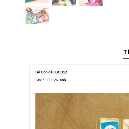
T
Bộ Con dấu BCD12
Giá: 59.000VND/bộ