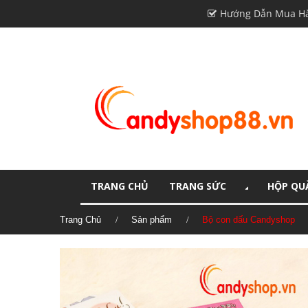
Hướng Dẫn Mua H
TRANG CHỦ
TRANG SỨC
HỘP QUÀ
Trang Chủ
Sản phẩm
Bộ con dấu Candyshop