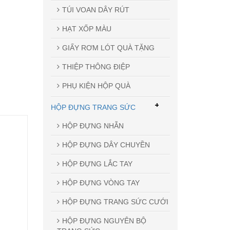
TÚI VOAN DÂY RÚT
HẠT XỐP MÀU
GIẤY RƠM LÓT QUÀ TẶNG
THIỆP THÔNG ĐIỆP
PHỤ KIỆN HỘP QUÀ
+
HỘP ĐỰNG TRANG SỨC
HỘP ĐỰNG NHẪN
HỘP ĐỰNG DÂY CHUYỀN
HỘP ĐỰNG LẮC TAY
HỘP ĐỰNG VÒNG TAY
HỘP ĐỰNG TRANG SỨC CƯỚI
HỘP ĐỰNG NGUYÊN BỘ