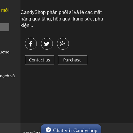
n mới
CandyShop phân phối sỉ và lẻ các mặt
hàng quà tặng, hộp quà, trang sức, phụ
kiện...
Vượng
Contact us
Purchase
oạch và
Chat với Candyshop
www.Candyshop.vn