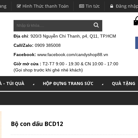
àng
Hình Thức thanh Toán
Tin tức
Đăng nhậ
Địa chỉ
: 920/3 Nguyễn Chí Thanh, p4, Q11, TP.HCM
Call/Zalo:
0909 385008
Facebook:
www.facebook.com/candyshop88.vn
Giờ mở cửa :
T2-T7 9:00 - 19:30 & CN 10:00 - 17:00
(Gọi shop trước khi ghé nhé khách)
 - TÚI QUÀ
HỘP ĐỰNG TRANG SỨC
QUÀ TẶNG
Bộ con dấu BCD12