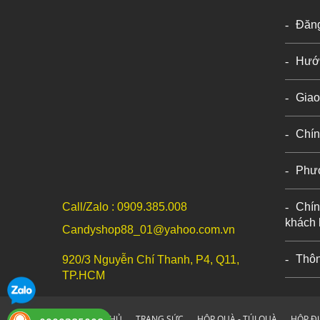
Đăn
Hướ
Giao
Chín
Phư
Call/Zalo : 0909.385.008
Chín
khách
Candyshop88_01@yahoo.com.vn
Thôn
920/3 Nguyễn Chí Thanh, P4, Q11,
TP.HCM
TRANG CHỦ
TRANG SỨC
HỘP QUÀ - TÚI QUÀ
HỘP Đ