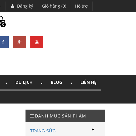
p
Đăng ký
Giỏ hàng (0)
Hỗ trợ
0
DU LỊCH
BLOG
LIÊN HỆ
DANH MỤC SẢN PHẨM
+
TRANG SỨC