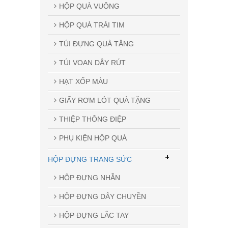
HỘP QUÀ VUÔNG
HỘP QUÀ TRÁI TIM
TÚI ĐỰNG QUÀ TẶNG
TÚI VOAN DÂY RÚT
HẠT XỐP MÀU
GIẤY RƠM LÓT QUÀ TẶNG
THIỆP THÔNG ĐIỆP
PHỤ KIỆN HỘP QUÀ
+
HỘP ĐỰNG TRANG SỨC
HỘP ĐỰNG NHẪN
HỘP ĐỰNG DÂY CHUYỀN
HỘP ĐỰNG LẮC TAY