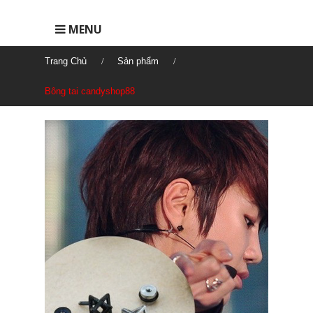
MENU
Trang Chủ
Sản phẩm
Bông tai candyshop88