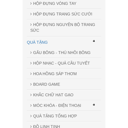
HỘP ĐỰNG VÒNG TAY
HỘP ĐỰNG TRANG SỨC CƯỚI
HỘP ĐỰNG NGUYÊN BỘ TRANG
SỨC
+
QUÀ TẶNG
GẤU BÔNG - THÚ NHỒI BÔNG
HỘP NHẠC - QUẢ CẦU TUYẾT
HOA HỒNG SÁP THƠM
BOARD GAME
KHẮC CHỮ HẠT GẠO
+
MÓC KHÓA - ĐIỆN THOẠI
QUÀ TẶNG TỔNG HỢP
ĐỒ LINH TINH