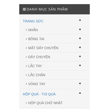
DANH MỤC SẢN PHẨM
+
TRANG SỨC
+
NHẪN
+
BÔNG TAI
+
MẶT DÂY CHUYỀN
+
DÂY CHUYỀN
+
LẮC TAY
LẮC CHÂN
+
VÒNG TAY
+
HỘP QUÀ - TÚI QUÀ
HỘP QUÀ CHỮ NHẬT