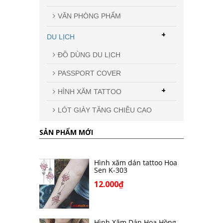
VĂN PHÒNG PHẨM
+
DU LỊCH
ĐỒ DÙNG DU LỊCH
PASSPORT COVER
+
HÌNH XĂM TATTOO
LÓT GIÀY TĂNG CHIỀU CAO
SẢN PHẨM MỚI
Hình xăm dán tattoo Hoa
Sen K-303
12.000₫
Hình Xăm Dán Hoa Hồng