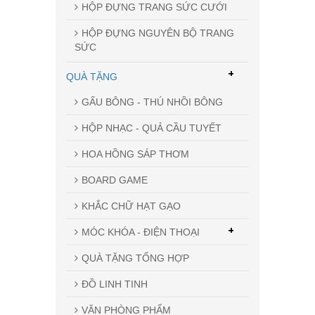
HỘP ĐỰNG TRANG SỨC CƯỚI
HỘP ĐỰNG NGUYÊN BỘ TRANG
SỨC
+
QUÀ TẶNG
GẤU BÔNG - THÚ NHỒI BÔNG
HỘP NHẠC - QUẢ CẦU TUYẾT
HOA HỒNG SÁP THƠM
BOARD GAME
KHẮC CHỮ HẠT GẠO
+
MÓC KHÓA - ĐIỆN THOẠI
QUÀ TẶNG TỔNG HỢP
ĐỒ LINH TINH
VĂN PHÒNG PHẨM