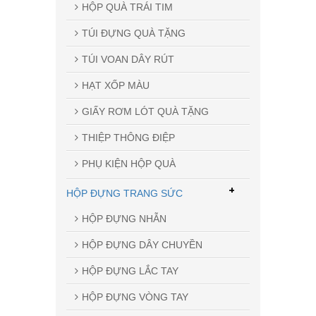
HỘP QUÀ TRÁI TIM
TÚI ĐỰNG QUÀ TẶNG
TÚI VOAN DÂY RÚT
HẠT XỐP MÀU
GIẤY RƠM LÓT QUÀ TẶNG
THIỆP THÔNG ĐIỆP
PHỤ KIỆN HỘP QUÀ
+
HỘP ĐỰNG TRANG SỨC
HỘP ĐỰNG NHẪN
HỘP ĐỰNG DÂY CHUYỀN
HỘP ĐỰNG LẮC TAY
HỘP ĐỰNG VÒNG TAY