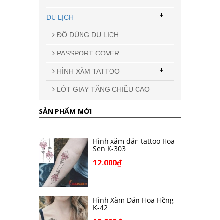
+
DU LỊCH
ĐỒ DÙNG DU LỊCH
PASSPORT COVER
+
HÌNH XĂM TATTOO
LÓT GIÀY TĂNG CHIỀU CAO
SẢN PHẨM MỚI
Hình xăm dán tattoo Hoa
Sen K-303
12.000₫
Hình Xăm Dán Hoa Hồng
K-42