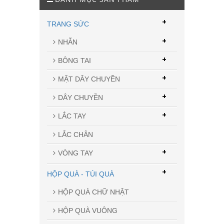
+
TRANG SỨC
+
NHẪN
+
BÔNG TAI
+
MẶT DÂY CHUYỀN
+
DÂY CHUYỀN
+
LẮC TAY
LẮC CHÂN
+
VÒNG TAY
+
HỘP QUÀ - TÚI QUÀ
HỘP QUÀ CHỮ NHẬT
HỘP QUÀ VUÔNG