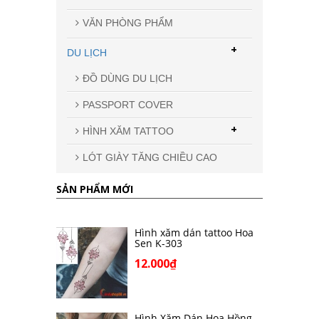
VĂN PHÒNG PHẨM
+
DU LỊCH
ĐỒ DÙNG DU LỊCH
PASSPORT COVER
+
HÌNH XĂM TATTOO
LÓT GIÀY TĂNG CHIỀU CAO
SẢN PHẨM MỚI
Hình xăm dán tattoo Hoa
Sen K-303
12.000₫
Hình Xăm Dán Hoa Hồng