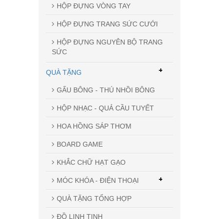
HỘP ĐỰNG VÒNG TAY
HỘP ĐỰNG TRANG SỨC CƯỚI
HỘP ĐỰNG NGUYÊN BỘ TRANG
SỨC
+
QUÀ TẶNG
GẤU BÔNG - THÚ NHỒI BÔNG
HỘP NHẠC - QUẢ CẦU TUYẾT
HOA HỒNG SÁP THƠM
BOARD GAME
KHẮC CHỮ HẠT GẠO
+
MÓC KHÓA - ĐIỆN THOẠI
QUÀ TẶNG TỔNG HỢP
ĐỒ LINH TINH