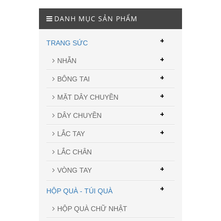
DANH MỤC SẢN PHẨM
+
TRANG SỨC
+
NHẪN
+
BÔNG TAI
+
MẶT DÂY CHUYỀN
+
DÂY CHUYỀN
+
LẮC TAY
LẮC CHÂN
+
VÒNG TAY
+
HỘP QUÀ - TÚI QUÀ
HỘP QUÀ CHỮ NHẬT