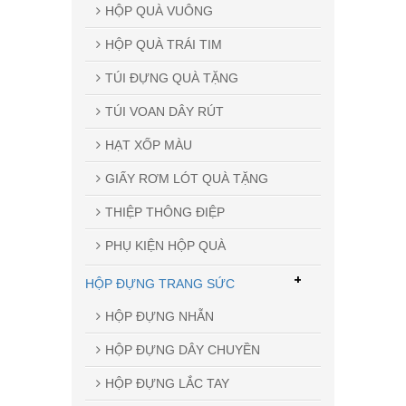
HỘP QUÀ VUÔNG
HỘP QUÀ TRÁI TIM
TÚI ĐỰNG QUÀ TẶNG
TÚI VOAN DÂY RÚT
HẠT XỐP MÀU
GIẤY RƠM LÓT QUÀ TẶNG
THIỆP THÔNG ĐIỆP
PHỤ KIỆN HỘP QUÀ
+
HỘP ĐỰNG TRANG SỨC
HỘP ĐỰNG NHẪN
HỘP ĐỰNG DÂY CHUYỀN
HỘP ĐỰNG LẮC TAY