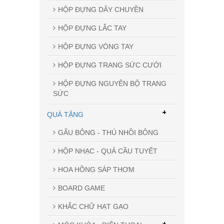
HỘP ĐỰNG DÂY CHUYỀN
HỘP ĐỰNG LẮC TAY
HỘP ĐỰNG VÒNG TAY
HỘP ĐỰNG TRANG SỨC CƯỚI
HỘP ĐỰNG NGUYÊN BỘ TRANG
SỨC
+
QUÀ TẶNG
GẤU BÔNG - THÚ NHỒI BÔNG
HỘP NHẠC - QUẢ CẦU TUYẾT
HOA HỒNG SÁP THƠM
BOARD GAME
KHẮC CHỮ HẠT GẠO
+