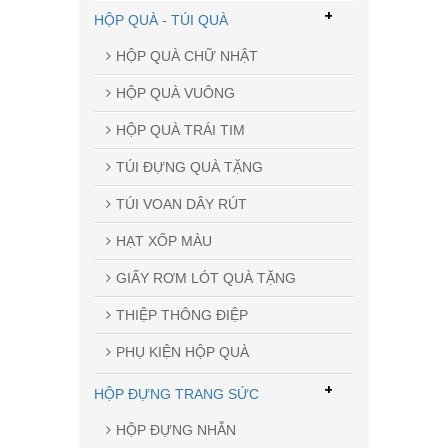
+
HỘP QUÀ - TÚI QUÀ
HỘP QUÀ CHỮ NHẬT
HỘP QUÀ VUÔNG
HỘP QUÀ TRÁI TIM
TÚI ĐỰNG QUÀ TẶNG
TÚI VOAN DÂY RÚT
HẠT XỐP MÀU
GIẤY RƠM LÓT QUÀ TẶNG
THIỆP THÔNG ĐIỆP
PHỤ KIỆN HỘP QUÀ
+
HỘP ĐỰNG TRANG SỨC
HỘP ĐỰNG NHẪN