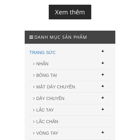
Xem thêm
DANH MỤC SẢN PHẨM
+
TRANG SỨC
+
NHẪN
+
BÔNG TAI
+
MẶT DÂY CHUYỀN
+
DÂY CHUYỀN
+
LẮC TAY
LẮC CHÂN
+
VÒNG TAY