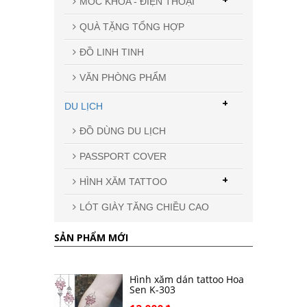
MÓC KHÓA - ĐIỆN THOẠI
QUÀ TẶNG TỔNG HỢP
ĐỒ LINH TINH
VĂN PHÒNG PHẨM
+
DU LỊCH
ĐỒ DÙNG DU LỊCH
PASSPORT COVER
+
HÌNH XĂM TATTOO
LÓT GIÀY TĂNG CHIỀU CAO
SẢN PHẨM MỚI
Hình xăm dán tattoo Hoa
Sen K-303