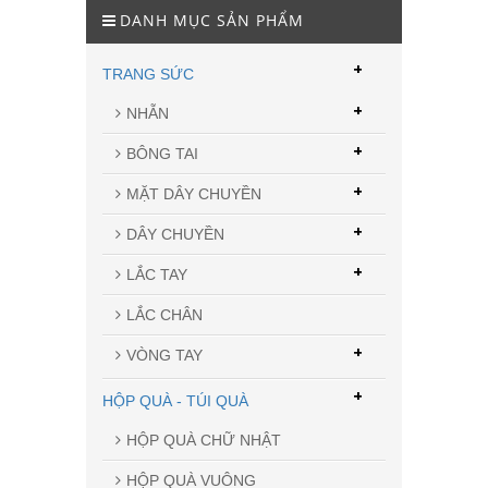
DANH MỤC SẢN PHẨM
+
TRANG SỨC
+
NHẪN
+
BÔNG TAI
+
MẶT DÂY CHUYỀN
+
DÂY CHUYỀN
+
LẮC TAY
LẮC CHÂN
+
VÒNG TAY
+
HỘP QUÀ - TÚI QUÀ
HỘP QUÀ CHỮ NHẬT
HỘP QUÀ VUÔNG