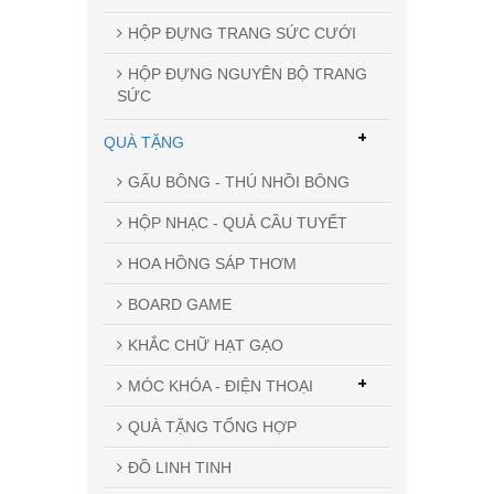
HỘP ĐỰNG TRANG SỨC CƯỚI
HỘP ĐỰNG NGUYÊN BỘ TRANG
SỨC
+
QUÀ TẶNG
GẤU BÔNG - THÚ NHỒI BÔNG
HỘP NHẠC - QUẢ CẦU TUYẾT
HOA HỒNG SÁP THƠM
BOARD GAME
KHẮC CHỮ HẠT GẠO
+
MÓC KHÓA - ĐIỆN THOẠI
QUÀ TẶNG TỔNG HỢP
ĐỒ LINH TINH