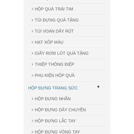
HỘP QUÀ TRÁI TIM
TÚI ĐỰNG QUÀ TẶNG
TÚI VOAN DÂY RÚT
HẠT XỐP MÀU
GIẤY RƠM LÓT QUÀ TẶNG
THIỆP THÔNG ĐIỆP
PHỤ KIỆN HỘP QUÀ
+
HỘP ĐỰNG TRANG SỨC
HỘP ĐỰNG NHẪN
HỘP ĐỰNG DÂY CHUYỀN
HỘP ĐỰNG LẮC TAY
HỘP ĐỰNG VÒNG TAY