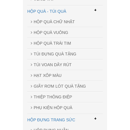
+
HỘP QUÀ - TÚI QUÀ
HỘP QUÀ CHỮ NHẬT
HỘP QUÀ VUÔNG
HỘP QUÀ TRÁI TIM
TÚI ĐỰNG QUÀ TẶNG
TÚI VOAN DÂY RÚT
HẠT XỐP MÀU
GIẤY RƠM LÓT QUÀ TẶNG
THIỆP THÔNG ĐIỆP
PHỤ KIỆN HỘP QUÀ
+
HỘP ĐỰNG TRANG SỨC