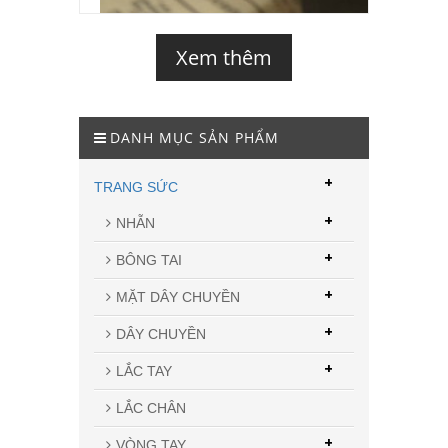
Xem thêm
DANH MỤC SẢN PHẨM
+
TRANG SỨC
+
NHẪN
+
BÔNG TAI
+
MẶT DÂY CHUYỀN
+
DÂY CHUYỀN
+
LẮC TAY
LẮC CHÂN
+
VÒNG TAY