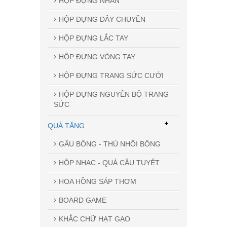
HỘP ĐỰNG NHẪN
HỘP ĐỰNG DÂY CHUYỀN
HỘP ĐỰNG LẮC TAY
HỘP ĐỰNG VÒNG TAY
HỘP ĐỰNG TRANG SỨC CƯỚI
HỘP ĐỰNG NGUYÊN BỘ TRANG
SỨC
+
QUÀ TẶNG
GẤU BÔNG - THÚ NHỒI BÔNG
HỘP NHẠC - QUẢ CẦU TUYẾT
HOA HỒNG SÁP THƠM
BOARD GAME
KHẮC CHỮ HẠT GẠO