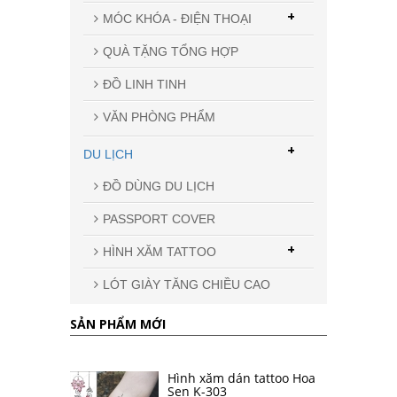
+
MÓC KHÓA - ĐIỆN THOẠI
QUÀ TẶNG TỔNG HỢP
ĐỒ LINH TINH
VĂN PHÒNG PHẨM
+
DU LỊCH
ĐỒ DÙNG DU LỊCH
PASSPORT COVER
+
HÌNH XĂM TATTOO
LÓT GIÀY TĂNG CHIỀU CAO
SẢN PHẨM MỚI
Hình xăm dán tattoo Hoa
Sen K-303