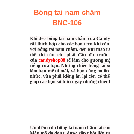
Bông tai nam châm
BNC-106
Khi đeo bông tai nam châm của Candyshop88 bạn sẽ
rất thích hợp cho các bạn teen khi còn phải ngồi t
với bông tai nam châm, đến khi tháo ra lại trở thàn
thế thì còn chi phải đắn đo trước bộ sản 
của
candyshop88
sẽ làm cho gương mặt của bạn sá
riêng của bạn. Những chiếc bông tai xinh lung li
làm bạn mê tít mắt, và bạn cũng muốn có một chiếc 
nhức, vừa phải kiêng ăn lại còn có thể gây dị ứn
giúp các bạn sở hữu ngay những chiếc bông tai na
Ưu điểm của bông tai nam châm tại candyshop88:
Mẫu mã đa dạng, được cập nhật liên tục theo xu h