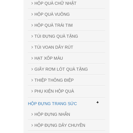
HỘP QUÀ CHỮ NHẬT
HỘP QUÀ VUÔNG
HỘP QUÀ TRÁI TIM
TÚI ĐỰNG QUÀ TẶNG
TÚI VOAN DÂY RÚT
HẠT XỐP MÀU
GIẤY RƠM LÓT QUÀ TẶNG
THIỆP THÔNG ĐIỆP
PHỤ KIỆN HỘP QUÀ
+
HỘP ĐỰNG TRANG SỨC
HỘP ĐỰNG NHẪN
HỘP ĐỰNG DÂY CHUYỀN