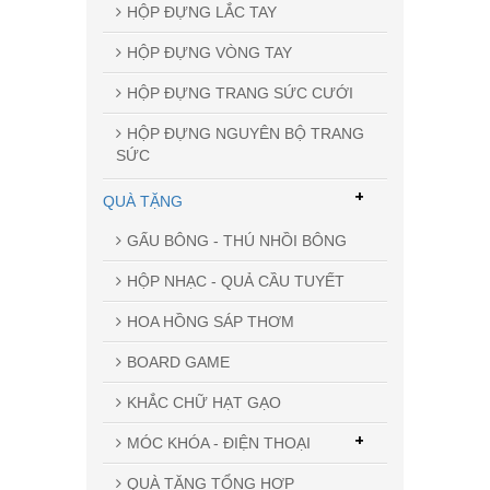
HỘP ĐỰNG LẮC TAY
HỘP ĐỰNG VÒNG TAY
HỘP ĐỰNG TRANG SỨC CƯỚI
HỘP ĐỰNG NGUYÊN BỘ TRANG
SỨC
+
QUÀ TẶNG
GẤU BÔNG - THÚ NHỒI BÔNG
HỘP NHẠC - QUẢ CẦU TUYẾT
HOA HỒNG SÁP THƠM
BOARD GAME
KHẮC CHỮ HẠT GẠO
+
MÓC KHÓA - ĐIỆN THOẠI
QUÀ TẶNG TỔNG HỢP