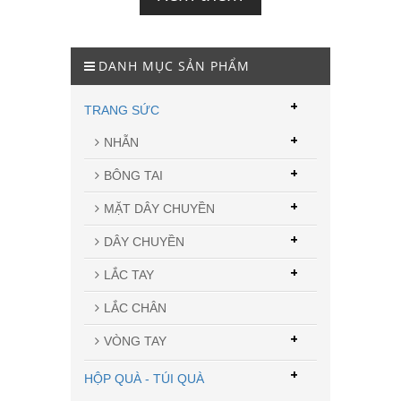
DANH MỤC SẢN PHẨM
+
TRANG SỨC
+
NHẪN
+
BÔNG TAI
+
MẶT DÂY CHUYỀN
+
DÂY CHUYỀN
+
LẮC TAY
LẮC CHÂN
+
VÒNG TAY
+
HỘP QUÀ - TÚI QUÀ