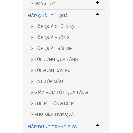
+
VÒNG TAY
+
HỘP QUÀ - TÚI QUÀ
HỘP QUÀ CHỮ NHẬT
HỘP QUÀ VUÔNG
HỘP QUÀ TRÁI TIM
TÚI ĐỰNG QUÀ TẶNG
TÚI VOAN DÂY RÚT
HẠT XỐP MÀU
GIẤY RƠM LÓT QUÀ TẶNG
THIỆP THÔNG ĐIỆP
PHỤ KIỆN HỘP QUÀ
+
HỘP ĐỰNG TRANG SỨC