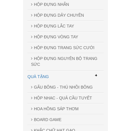
HỘP ĐỰNG NHẪN
HỘP ĐỰNG DÂY CHUYỀN
HỘP ĐỰNG LẮC TAY
HỘP ĐỰNG VÒNG TAY
HỘP ĐỰNG TRANG SỨC CƯỚI
HỘP ĐỰNG NGUYÊN BỘ TRANG
SỨC
+
QUÀ TẶNG
GẤU BÔNG - THÚ NHỒI BÔNG
HỘP NHẠC - QUẢ CẦU TUYẾT
HOA HỒNG SÁP THƠM
BOARD GAME
KHẮC CHỮ HẠT GẠO