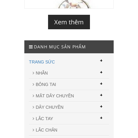
Xem thêm
DANH MỤC SẢN PHẨM
+
TRANG SỨC
+
NHẪN
+
BÔNG TAI
+
MẶT DÂY CHUYỀN
+
DÂY CHUYỀN
+
LẮC TAY
LẮC CHÂN