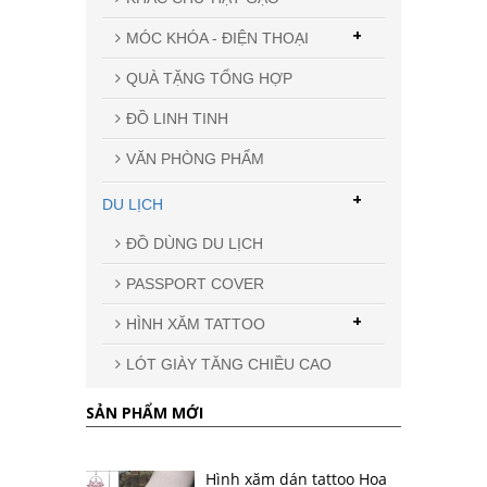
+
MÓC KHÓA - ĐIỆN THOẠI
QUÀ TẶNG TỔNG HỢP
ĐỒ LINH TINH
VĂN PHÒNG PHẨM
+
DU LỊCH
ĐỒ DÙNG DU LỊCH
PASSPORT COVER
+
HÌNH XĂM TATTOO
LÓT GIÀY TĂNG CHIỀU CAO
SẢN PHẨM MỚI
Hình xăm dán tattoo Hoa