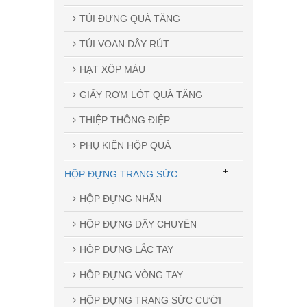
TÚI ĐỰNG QUÀ TẶNG
TÚI VOAN DÂY RÚT
HẠT XỐP MÀU
GIẤY RƠM LÓT QUÀ TẶNG
THIỆP THÔNG ĐIỆP
PHỤ KIỆN HỘP QUÀ
+
HỘP ĐỰNG TRANG SỨC
HỘP ĐỰNG NHẪN
HỘP ĐỰNG DÂY CHUYỀN
HỘP ĐỰNG LẮC TAY
HỘP ĐỰNG VÒNG TAY
HỘP ĐỰNG TRANG SỨC CƯỚI