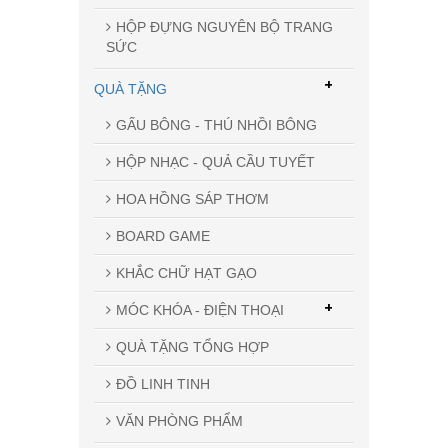
HỘP ĐỰNG NGUYÊN BỘ TRANG
SỨC
+
QUÀ TẶNG
GẤU BÔNG - THÚ NHỒI BÔNG
HỘP NHẠC - QUẢ CẦU TUYẾT
HOA HỒNG SÁP THƠM
BOARD GAME
KHẮC CHỮ HẠT GẠO
+
MÓC KHÓA - ĐIỆN THOẠI
QUÀ TẶNG TỔNG HỢP
ĐỒ LINH TINH
VĂN PHÒNG PHẨM