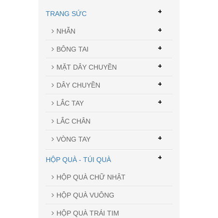
+
TRANG SỨC
+
NHẪN
+
BÔNG TAI
+
MẶT DÂY CHUYỀN
+
DÂY CHUYỀN
+
LẮC TAY
LẮC CHÂN
+
VÒNG TAY
+
HỘP QUÀ - TÚI QUÀ
HỘP QUÀ CHỮ NHẬT
HỘP QUÀ VUÔNG
HỘP QUÀ TRÁI TIM