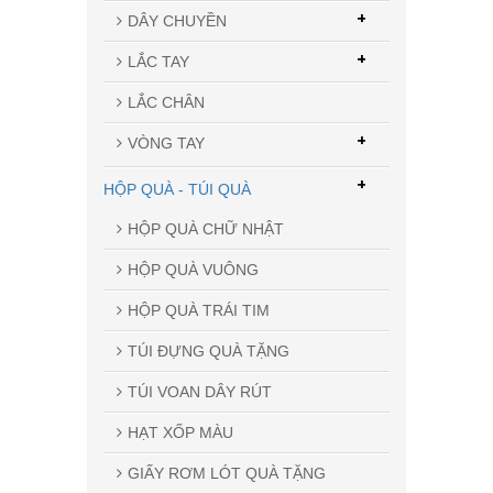
+
DÂY CHUYỀN
+
LẮC TAY
LẮC CHÂN
+
VÒNG TAY
+
HỘP QUÀ - TÚI QUÀ
HỘP QUÀ CHỮ NHẬT
HỘP QUÀ VUÔNG
HỘP QUÀ TRÁI TIM
TÚI ĐỰNG QUÀ TẶNG
TÚI VOAN DÂY RÚT
HẠT XỐP MÀU
GIẤY RƠM LÓT QUÀ TẶNG