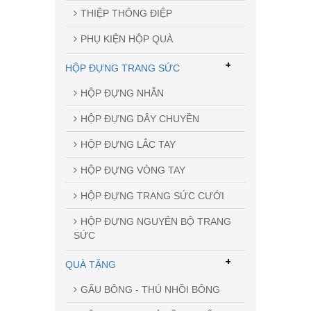
THIỆP THÔNG ĐIỆP
PHỤ KIỆN HỘP QUÀ
+
HỘP ĐỰNG TRANG SỨC
HỘP ĐỰNG NHẪN
HỘP ĐỰNG DÂY CHUYỀN
HỘP ĐỰNG LẮC TAY
HỘP ĐỰNG VÒNG TAY
HỘP ĐỰNG TRANG SỨC CƯỚI
HỘP ĐỰNG NGUYÊN BỘ TRANG
SỨC
+
QUÀ TẶNG
GẤU BÔNG - THÚ NHỒI BÔNG