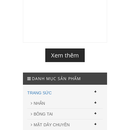
Xem thêm
DANH MỤC SẢN PHẨM
+
TRANG SỨC
+
NHẪN
+
BÔNG TAI
+
MẶT DÂY CHUYỀN