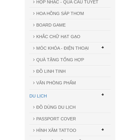
HỘP NHẠC - QUẢ CẦU TUYẾT
HOA HỒNG SÁP THƠM
BOARD GAME
KHẮC CHỮ HẠT GẠO
+
MÓC KHÓA - ĐIỆN THOẠI
QUÀ TẶNG TỔNG HỢP
ĐỒ LINH TINH
VĂN PHÒNG PHẨM
+
DU LỊCH
ĐỒ DÙNG DU LỊCH
PASSPORT COVER
+
HÌNH XĂM TATTOO