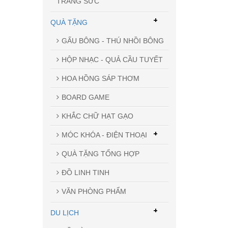
TRANG SỨC
+
QUÀ TẶNG
GẤU BÔNG - THÚ NHỒI BÔNG
HỘP NHẠC - QUẢ CẦU TUYẾT
HOA HỒNG SÁP THƠM
BOARD GAME
KHẮC CHỮ HẠT GẠO
+
MÓC KHÓA - ĐIỆN THOẠI
QUÀ TẶNG TỔNG HỢP
ĐỒ LINH TINH
VĂN PHÒNG PHẨM
+
DU LỊCH