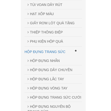
TÚI VOAN DÂY RÚT
HẠT XỐP MÀU
GIẤY RƠM LÓT QUÀ TẶNG
THIỆP THÔNG ĐIỆP
PHỤ KIỆN HỘP QUÀ
+
HỘP ĐỰNG TRANG SỨC
HỘP ĐỰNG NHẪN
HỘP ĐỰNG DÂY CHUYỀN
HỘP ĐỰNG LẮC TAY
HỘP ĐỰNG VÒNG TAY
HỘP ĐỰNG TRANG SỨC CƯỚI
HỘP ĐỰNG NGUYÊN BỘ