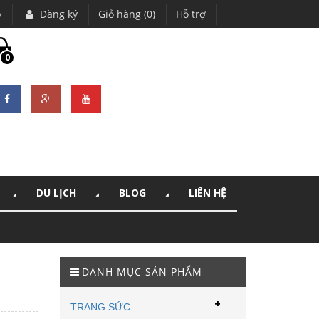
p
Đăng ký
Giỏ hàng (0)
Hỗ trợ
0
DU LỊCH
BLOG
LIÊN HỆ
DANH MỤC SẢN PHẨM
+
TRANG SỨC