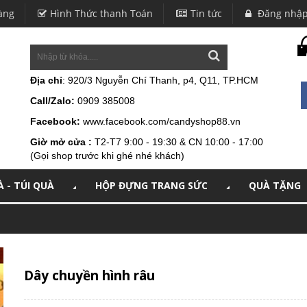
àng
Hình Thức thanh Toán
Tin tức
Đăng nhậ
Địa chỉ
: 920/3 Nguyễn Chí Thanh, p4, Q11, TP.HCM
Call/Zalo:
0909 385008
Facebook:
www.facebook.com/candyshop88.vn
Giờ mở cửa :
T2-T7 9:00 - 19:30 & CN 10:00 - 17:00
(Gọi shop trước khi ghé nhé khách)
 - TÚI QUÀ
HỘP ĐỰNG TRANG SỨC
QUÀ TẶNG
Dây chuyền hình râu