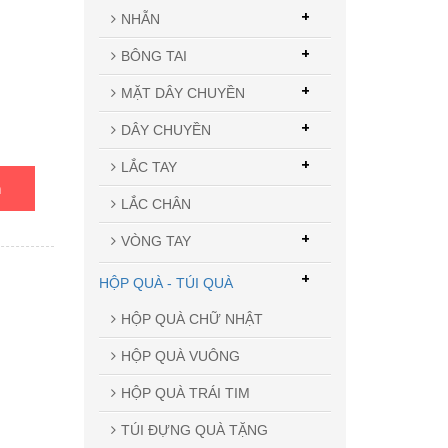
+
NHẪN
+
BÔNG TAI
+
MẶT DÂY CHUYỀN
+
DÂY CHUYỀN
+
LẮC TAY
n
LẮC CHÂN
+
VÒNG TAY
+
HỘP QUÀ - TÚI QUÀ
HỘP QUÀ CHỮ NHẬT
HỘP QUÀ VUÔNG
HỘP QUÀ TRÁI TIM
TÚI ĐỰNG QUÀ TẶNG