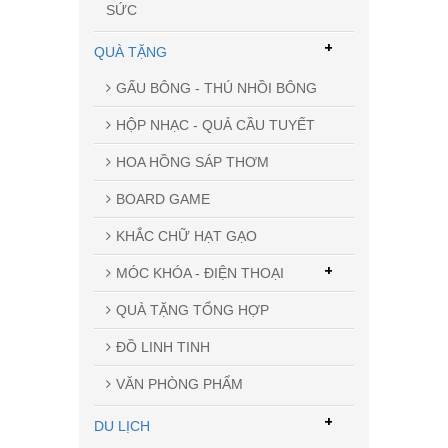
SỨC
+
QUÀ TẶNG
GẤU BÔNG - THÚ NHỒI BÔNG
HỘP NHẠC - QUẢ CẦU TUYẾT
HOA HỒNG SÁP THƠM
BOARD GAME
KHẮC CHỮ HẠT GẠO
+
MÓC KHÓA - ĐIỆN THOẠI
QUÀ TẶNG TỔNG HỢP
ĐỒ LINH TINH
VĂN PHÒNG PHẨM
+
DU LỊCH