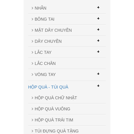
+
NHẪN
+
BÔNG TAI
+
MẶT DÂY CHUYỀN
+
DÂY CHUYỀN
+
LẮC TAY
LẮC CHÂN
+
VÒNG TAY
+
HỘP QUÀ - TÚI QUÀ
HỘP QUÀ CHỮ NHẬT
HỘP QUÀ VUÔNG
HỘP QUÀ TRÁI TIM
TÚI ĐỰNG QUÀ TẶNG