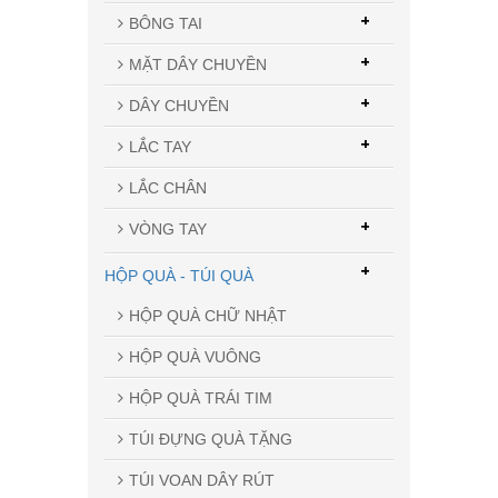
+
BÔNG TAI
+
MẶT DÂY CHUYỀN
+
DÂY CHUYỀN
+
LẮC TAY
LẮC CHÂN
+
VÒNG TAY
+
HỘP QUÀ - TÚI QUÀ
HỘP QUÀ CHỮ NHẬT
HỘP QUÀ VUÔNG
HỘP QUÀ TRÁI TIM
TÚI ĐỰNG QUÀ TẶNG
TÚI VOAN DÂY RÚT