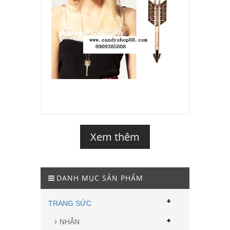
Xem thêm
DANH MỤC SẢN PHẨM
+
TRANG SỨC
+
NHẪN