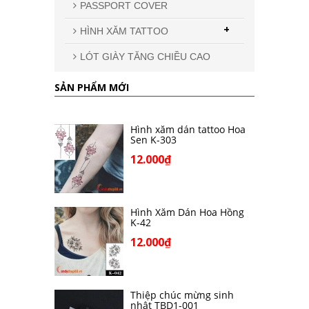
PASSPORT COVER
+
HÌNH XĂM TATTOO
LÓT GIÀY TĂNG CHIỀU CAO
SẢN PHẨM MỚI
Hình xăm dán tattoo Hoa
Sen K-303
12.000₫
Hình Xăm Dán Hoa Hồng
K-42
12.000₫
Thiệp chúc mừng sinh
nhật TBD1-001