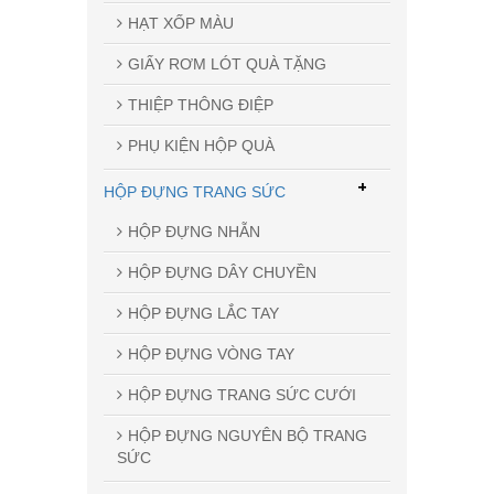
HẠT XỐP MÀU
GIẤY RƠM LÓT QUÀ TẶNG
THIỆP THÔNG ĐIỆP
PHỤ KIỆN HỘP QUÀ
+
HỘP ĐỰNG TRANG SỨC
HỘP ĐỰNG NHẪN
HỘP ĐỰNG DÂY CHUYỀN
HỘP ĐỰNG LẮC TAY
HỘP ĐỰNG VÒNG TAY
HỘP ĐỰNG TRANG SỨC CƯỚI
HỘP ĐỰNG NGUYÊN BỘ TRANG
SỨC