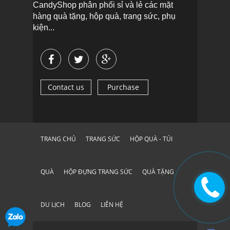
CandyShop phân phối sỉ và lẻ các mặt
hàng quà tặng, hộp quà, trang sức, phụ
kiện...
Contact us
Purchase
TRANG CHỦ
TRANG SỨC
HỘP QUÀ - TÚI
QUÀ
HỘP ĐỰNG TRANG SỨC
QUÀ TẶNG
DU LỊCH
BLOG
LIÊN HỆ