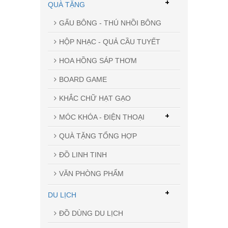
+
QUÀ TẶNG
GẤU BÔNG - THÚ NHỒI BÔNG
HỘP NHẠC - QUẢ CẦU TUYẾT
HOA HỒNG SÁP THƠM
BOARD GAME
KHẮC CHỮ HẠT GẠO
+
MÓC KHÓA - ĐIỆN THOẠI
QUÀ TẶNG TỔNG HỢP
ĐỒ LINH TINH
VĂN PHÒNG PHẨM
+
DU LỊCH
ĐỒ DÙNG DU LỊCH