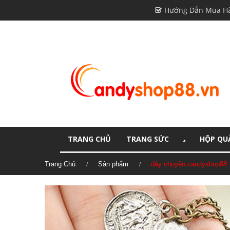
Hướng Dẫn Mua H
TRANG CHỦ
TRANG SỨC
HỘP QUÀ
Trang Chủ
Sản phẩm
dây chuyền candyshop88