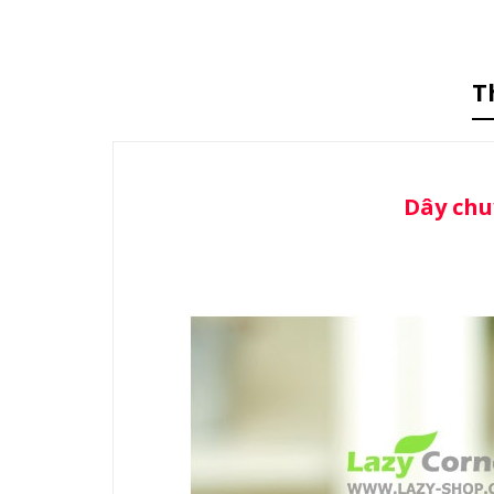
T
Dây chu