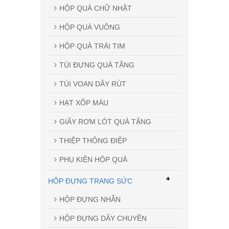
HỘP QUÀ CHỮ NHẬT
HỘP QUÀ VUÔNG
HỘP QUÀ TRÁI TIM
TÚI ĐỰNG QUÀ TẶNG
TÚI VOAN DÂY RÚT
HẠT XỐP MÀU
GIẤY RƠM LÓT QUÀ TẶNG
THIỆP THÔNG ĐIỆP
PHỤ KIỆN HỘP QUÀ
+
HỘP ĐỰNG TRANG SỨC
HỘP ĐỰNG NHẪN
HỘP ĐỰNG DÂY CHUYỀN