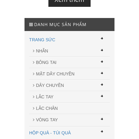
DANH MỤC SẢN PHẨM
+
TRANG SỨC
+
NHẪN
+
BÔNG TAI
+
MẶT DÂY CHUYỀN
+
DÂY CHUYỀN
+
LẮC TAY
LẮC CHÂN
+
VÒNG TAY
+
HỘP QUÀ - TÚI QUÀ