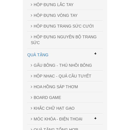
HỘP ĐỰNG LẮC TAY
HỘP ĐỰNG VÒNG TAY
HỘP ĐỰNG TRANG SỨC CƯỚI
HỘP ĐỰNG NGUYÊN BỘ TRANG
SỨC
+
QUÀ TẶNG
GẤU BÔNG - THÚ NHỒI BÔNG
HỘP NHẠC - QUẢ CẦU TUYẾT
HOA HỒNG SÁP THƠM
BOARD GAME
KHẮC CHỮ HẠT GẠO
+
MÓC KHÓA - ĐIỆN THOẠI
QUÀ TẶNG TỔNG HỢP