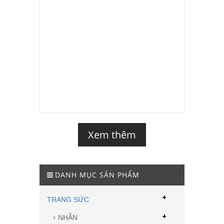
Xem thêm
DANH MỤC SẢN PHẨM
+
TRANG SỨC
+
NHẪN