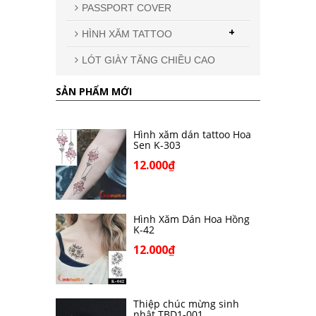
PASSPORT COVER
+
HÌNH XĂM TATTOO
LÓT GIÀY TĂNG CHIỀU CAO
SẢN PHẨM MỚI
Hình xăm dán tattoo Hoa
Sen K-303
12.000₫
Hình Xăm Dán Hoa Hồng
K-42
12.000₫
Thiệp chúc mừng sinh
nhật TBD1-001