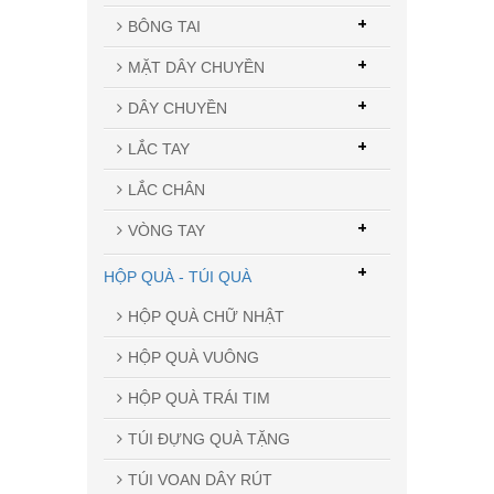
+
BÔNG TAI
+
MẶT DÂY CHUYỀN
+
DÂY CHUYỀN
+
LẮC TAY
LẮC CHÂN
+
VÒNG TAY
+
HỘP QUÀ - TÚI QUÀ
HỘP QUÀ CHỮ NHẬT
HỘP QUÀ VUÔNG
HỘP QUÀ TRÁI TIM
TÚI ĐỰNG QUÀ TẶNG
TÚI VOAN DÂY RÚT