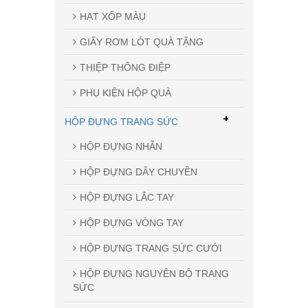
HẠT XỐP MÀU
GIẤY RƠM LÓT QUÀ TẶNG
THIỆP THÔNG ĐIỆP
PHỤ KIỆN HỘP QUÀ
+
HỘP ĐỰNG TRANG SỨC
HỘP ĐỰNG NHẪN
HỘP ĐỰNG DÂY CHUYỀN
HỘP ĐỰNG LẮC TAY
HỘP ĐỰNG VÒNG TAY
HỘP ĐỰNG TRANG SỨC CƯỚI
HỘP ĐỰNG NGUYÊN BỘ TRANG
SỨC