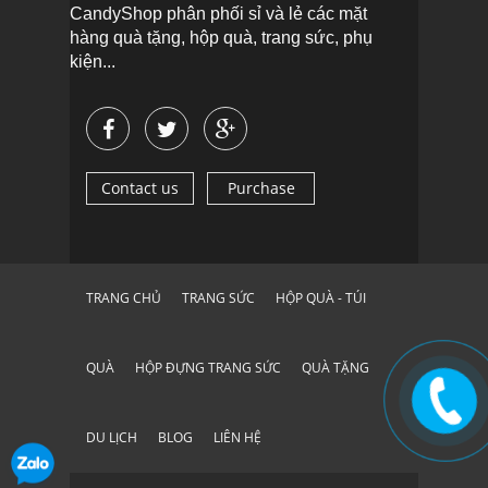
CandyShop phân phối sỉ và lẻ các mặt
hàng quà tặng, hộp quà, trang sức, phụ
kiện...
Contact us
Purchase
TRANG CHỦ
TRANG SỨC
HỘP QUÀ - TÚI
QUÀ
HỘP ĐỰNG TRANG SỨC
QUÀ TẶNG
DU LỊCH
BLOG
LIÊN HỆ