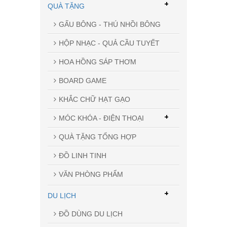
+
QUÀ TẶNG
GẤU BÔNG - THÚ NHỒI BÔNG
HỘP NHẠC - QUẢ CẦU TUYẾT
HOA HỒNG SÁP THƠM
BOARD GAME
KHẮC CHỮ HẠT GẠO
+
MÓC KHÓA - ĐIỆN THOẠI
QUÀ TẶNG TỔNG HỢP
ĐỒ LINH TINH
VĂN PHÒNG PHẨM
+
DU LỊCH
ĐỒ DÙNG DU LỊCH