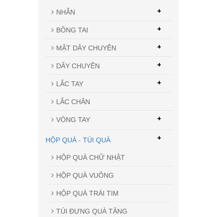
+
NHẪN
+
BÔNG TAI
+
MẶT DÂY CHUYỀN
+
DÂY CHUYỀN
+
LẮC TAY
LẮC CHÂN
+
VÒNG TAY
+
HỘP QUÀ - TÚI QUÀ
HỘP QUÀ CHỮ NHẬT
HỘP QUÀ VUÔNG
HỘP QUÀ TRÁI TIM
TÚI ĐỰNG QUÀ TẶNG