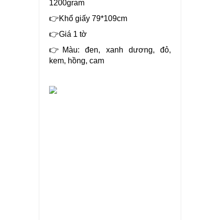
1200gram
👉Khổ giấy 79*109cm
👉Giá 1 tờ
👉Màu: đen, xanh dương, đỏ,
kem, hồng, cam