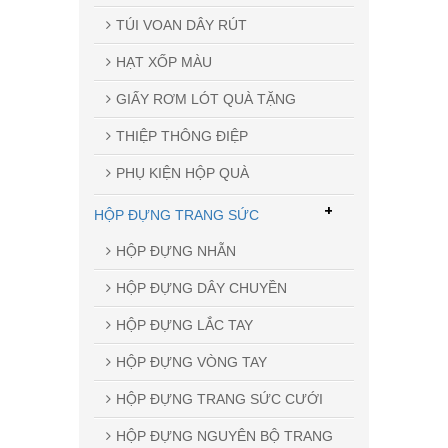
TÚI VOAN DÂY RÚT
HẠT XỐP MÀU
GIẤY RƠM LÓT QUÀ TẶNG
THIỆP THÔNG ĐIỆP
PHỤ KIỆN HỘP QUÀ
+
HỘP ĐỰNG TRANG SỨC
HỘP ĐỰNG NHẪN
HỘP ĐỰNG DÂY CHUYỀN
HỘP ĐỰNG LẮC TAY
HỘP ĐỰNG VÒNG TAY
HỘP ĐỰNG TRANG SỨC CƯỚI
HỘP ĐỰNG NGUYÊN BỘ TRANG