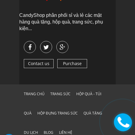
CandyShop phân phối sỉ và lẻ các mặt
hàng quà tặng, hộp quà, trang sức, phụ
kiện...
Contact us
Purchase
TRANG CHỦ
TRANG SỨC
HỘP QUÀ - TÚI
QUÀ
HỘP ĐỰNG TRANG SỨC
QUÀ TẶNG
DU LỊCH
BLOG
LIÊN HỆ