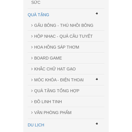
SỨC
+
QUÀ TẶNG
GẤU BÔNG - THÚ NHỒI BÔNG
HỘP NHẠC - QUẢ CẦU TUYẾT
HOA HỒNG SÁP THƠM
BOARD GAME
KHẮC CHỮ HẠT GẠO
+
MÓC KHÓA - ĐIỆN THOẠI
QUÀ TẶNG TỔNG HỢP
ĐỒ LINH TINH
VĂN PHÒNG PHẨM
+
DU LỊCH