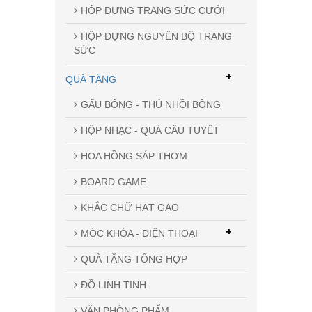
HỘP ĐỰNG TRANG SỨC CƯỚI
HỘP ĐỰNG NGUYÊN BỘ TRANG
SỨC
+
QUÀ TẶNG
GẤU BÔNG - THÚ NHỒI BÔNG
HỘP NHẠC - QUẢ CẦU TUYẾT
HOA HỒNG SÁP THƠM
BOARD GAME
KHẮC CHỮ HẠT GẠO
+
MÓC KHÓA - ĐIỆN THOẠI
QUÀ TẶNG TỔNG HỢP
ĐỒ LINH TINH
VĂN PHÒNG PHẨM