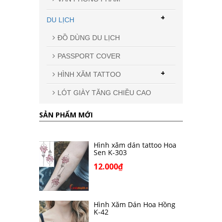
+
DU LỊCH
ĐỒ DÙNG DU LỊCH
PASSPORT COVER
+
HÌNH XĂM TATTOO
LÓT GIÀY TĂNG CHIỀU CAO
SẢN PHẨM MỚI
Hình xăm dán tattoo Hoa
Sen K-303
12.000₫
Hình Xăm Dán Hoa Hồng
K-42