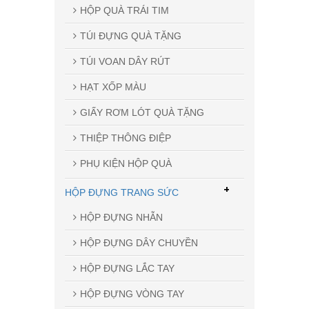
HỘP QUÀ TRÁI TIM
TÚI ĐỰNG QUÀ TẶNG
TÚI VOAN DÂY RÚT
HẠT XỐP MÀU
GIẤY RƠM LÓT QUÀ TẶNG
THIỆP THÔNG ĐIỆP
PHỤ KIỆN HỘP QUÀ
+
HỘP ĐỰNG TRANG SỨC
HỘP ĐỰNG NHẪN
HỘP ĐỰNG DÂY CHUYỀN
HỘP ĐỰNG LẮC TAY
HỘP ĐỰNG VÒNG TAY