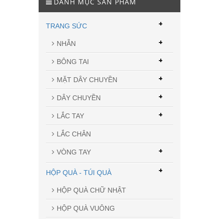
DANH MỤC SẢN PHẨM
+
TRANG SỨC
+
NHẪN
+
BÔNG TAI
+
MẶT DÂY CHUYỀN
+
DÂY CHUYỀN
+
LẮC TAY
LẮC CHÂN
+
VÒNG TAY
+
HỘP QUÀ - TÚI QUÀ
HỘP QUÀ CHỮ NHẬT
HỘP QUÀ VUÔNG