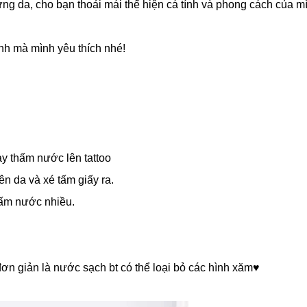
ứng da, cho bạn thoải mái thể hiện cá tính và phong cách của m
nh mà mình yêu thích nhé!
ay thấm nước lên tattoo
ên da và xé tấm giấy ra.
thấm nước nhiều.
n giản là nước sạch bt có thể loại bỏ các hình xăm♥