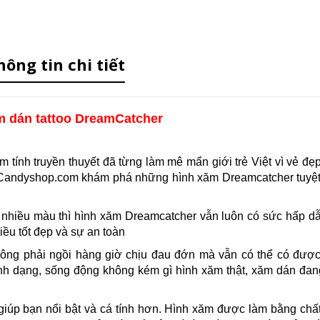
hông tin chi tiết
m dán tattoo DreamCatcher
 tính truyền thuyết đã từng làm mê mẩn giới trẻ Việt vì vẻ đẹ
g Candyshop.com khám phá những hình xăm Dreamcatcher tuyệ
y nhiều màu thì hình xăm Dreamcatcher vẫn luôn có sức hấp d
ều tốt đẹp và sự an toàn
hông phải ngồi hàng giờ chịu đau đớn mà vẫn có thể có đượ
nh dạng, sống động không kém gì hình xăm thật, xăm dán đan
giúp bạn nổi bật và cá tính hơn. Hình xăm được làm bằng chất