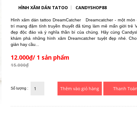
HÌNH XĂM DÁN TATOO
CANDYSHOP88
Hình xăm dán tattoo DreamCatcher Dreamcatcher - một món 
trí mang đậm tính truyền thuyết đã từng làm mê mẩn giới trẻ V
đẹp độc đáo và ý nghĩa thần bí của chúng. Hãy cùng Candy
khám phá những hình xăm Dreamcatcher tuyệt đẹp nhé. Ch
giản hay cầu...
12.000₫/ 1 sản phẩm
15.000₫
Thanh Toá
Số lượng :