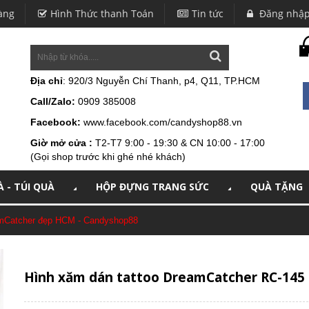
àng
Hình Thức thanh Toán
Tin tức
Đăng nhậ
Địa chỉ
: 920/3 Nguyễn Chí Thanh, p4, Q11, TP.HCM
Call/Zalo:
0909 385008
Facebook:
www.facebook.com/candyshop88.vn
Giờ mở cửa :
T2-T7 9:00 - 19:30 & CN 10:00 - 17:00
(Gọi shop trước khi ghé nhé khách)
 - TÚI QUÀ
HỘP ĐỰNG TRANG SỨC
QUÀ TẶNG
amCatcher đẹp HCM - Candyshop88
Hình xăm dán tattoo DreamCatcher RC-145