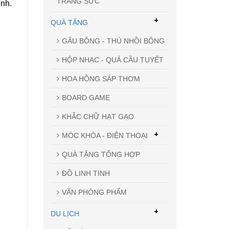
TRANG SỨC
ình.
+
QUÀ TẶNG
GẤU BÔNG - THÚ NHỒI BÔNG
HỘP NHẠC - QUẢ CẦU TUYẾT
HOA HỒNG SÁP THƠM
BOARD GAME
KHẮC CHỮ HẠT GẠO
+
MÓC KHÓA - ĐIỆN THOẠI
QUÀ TẶNG TỔNG HỢP
ĐỒ LINH TINH
VĂN PHÒNG PHẨM
+
DU LỊCH