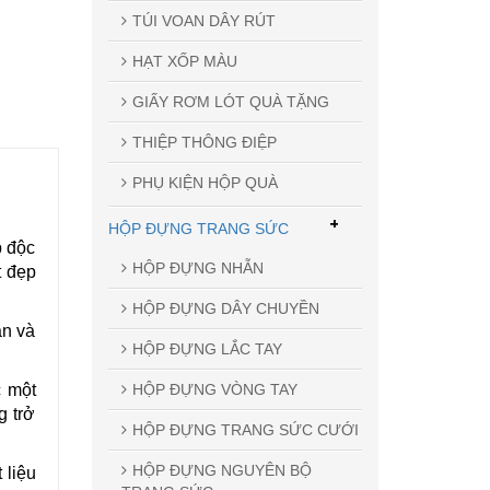
TÚI VOAN DÂY RÚT
HẠT XỐP MÀU
GIẤY RƠM LÓT QUÀ TẶNG
THIỆP THÔNG ĐIỆP
PHỤ KIỆN HỘP QUÀ
+
HỘP ĐỰNG TRANG SỨC
p độc
HỘP ĐỰNG NHẪN
t đẹp
HỘP ĐỰNG DÂY CHUYỀN
ẫn và
HỘP ĐỰNG LẮC TAY
HỘP ĐỰNG VÒNG TAY
c một
g trở
HỘP ĐỰNG TRANG SỨC CƯỚI
HỘP ĐỰNG NGUYÊN BỘ
 liệu