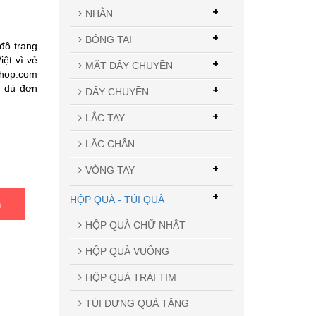
+
NHẪN
+
BÔNG TAI
đồ trang
iệt vì vẻ
+
MẶT DÂY CHUYỀN
shop.com
o dù đơn
+
DÂY CHUYỀN
+
LẮC TAY
LẮC CHÂN
+
VÒNG TAY
+
HỘP QUÀ - TÚI QUÀ
n
HỘP QUÀ CHỮ NHẬT
HỘP QUÀ VUÔNG
HỘP QUÀ TRÁI TIM
TÚI ĐỰNG QUÀ TẶNG