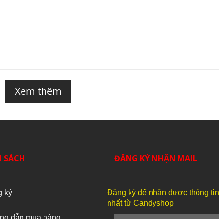
Xem thêm
H SÁCH
ĐĂNG KÝ NHẬN MAIL
g ký
Đăng ký để nhận được thông ti
nhất từ Candyshop
ng dẫn mua hàng