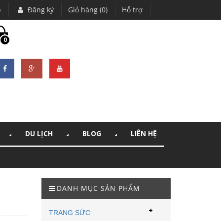
p
Đăng ký
Giỏ hàng (0)
Hỗ trợ
0
DU LỊCH
BLOG
LIÊN HỆ
DANH MỤC SẢN PHẨM
+
TRANG SỨC