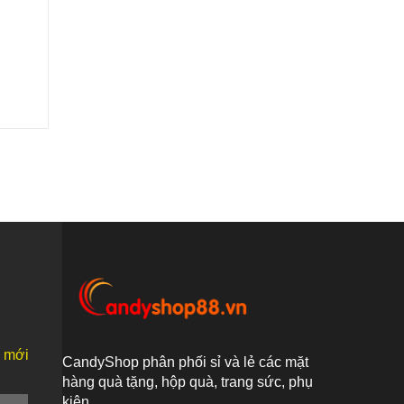
n mới
CandyShop phân phối sỉ và lẻ các mặt
hàng quà tặng, hộp quà, trang sức, phụ
kiện...