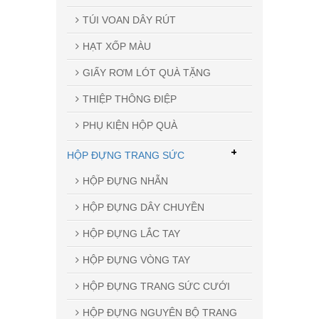
TÚI VOAN DÂY RÚT
HẠT XỐP MÀU
GIẤY RƠM LÓT QUÀ TẶNG
THIỆP THÔNG ĐIỆP
PHỤ KIỆN HỘP QUÀ
+
HỘP ĐỰNG TRANG SỨC
HỘP ĐỰNG NHẪN
HỘP ĐỰNG DÂY CHUYỀN
HỘP ĐỰNG LẮC TAY
HỘP ĐỰNG VÒNG TAY
HỘP ĐỰNG TRANG SỨC CƯỚI
HỘP ĐỰNG NGUYÊN BỘ TRANG