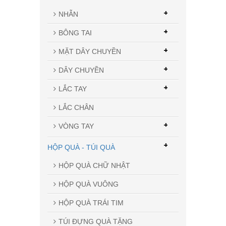
+
NHẪN
+
BÔNG TAI
+
MẶT DÂY CHUYỀN
+
DÂY CHUYỀN
+
LẮC TAY
LẮC CHÂN
+
VÒNG TAY
+
HỘP QUÀ - TÚI QUÀ
HỘP QUÀ CHỮ NHẬT
HỘP QUÀ VUÔNG
HỘP QUÀ TRÁI TIM
TÚI ĐỰNG QUÀ TẶNG