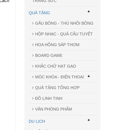
 cách
TRANG SỨC
+
QUÀ TẶNG
GẤU BÔNG - THÚ NHỒI BÔNG
HỘP NHẠC - QUẢ CẦU TUYẾT
HOA HỒNG SÁP THƠM
BOARD GAME
KHẮC CHỮ HẠT GẠO
+
MÓC KHÓA - ĐIỆN THOẠI
QUÀ TẶNG TỔNG HỢP
ĐỒ LINH TINH
VĂN PHÒNG PHẨM
+
DU LỊCH