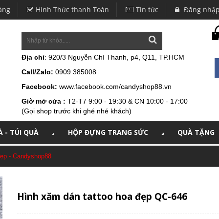
àng
Hình Thức thanh Toán
Tin tức
Đăng nhậ
Địa chỉ
: 920/3 Nguyễn Chí Thanh, p4, Q11, TP.HCM
Call/Zalo:
0909 385008
Facebook:
www.facebook.com/candyshop88.vn
Giờ mở cửa :
T2-T7 9:00 - 19:30 & CN 10:00 - 17:00
(Gọi shop trước khi ghé nhé khách)
 - TÚI QUÀ
HỘP ĐỰNG TRANG SỨC
QUÀ TẶNG
đẹp - Candyshop88
Hình xăm dán tattoo hoa đẹp QC-646