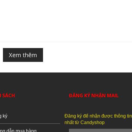
Xem thêm
H SÁCH
ĐĂNG KÝ NHẬN MAIL
g ký
Đăng ký để nhận được thông ti
nhất từ Candyshop
ng dẫn mua hàng