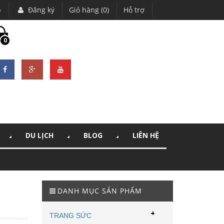
p
Đăng ký
Giỏ hàng (0)
Hỗ trợ
0
DU LỊCH
BLOG
LIÊN HỆ
DANH MỤC SẢN PHẨM
+
TRANG SỨC