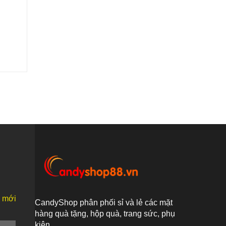
n mới
CandyShop phân phối sỉ và lẻ các mặt
hàng quà tặng, hộp quà, trang sức, phụ
kiện...