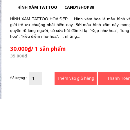
HÌNH XĂM TATTOO
CANDYSHOP88
HÌNH XĂM TATTOO HOA ĐẸP Hình xăm hoa là mẫu hình x
giới trẻ ưu chuộng nhất hiện nay. Bởi mẫu hình xăm này man
quyến rũ lòng người, có sức hút đến kì lạ. “Đẹp như hoa”, “lung
hoa”, “kiều diễm như hoa”. . . những...
30.000₫/ 1 sản phẩm
35.000₫
Thanh Toá
Số lượng :