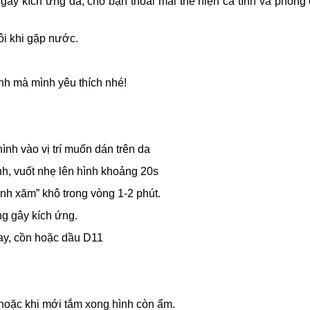
g gây kích ứng da, cho bạn thoải mái thể hiện cá tính và phong
ôi khi gặp nước.
nh mà mình yêu thích nhé!
hình vào vị trí muốn dán trên da
nh, vuốt nhẹ lên hình khoảng 20s
ình xăm” khô trong vòng 1-2 phút.
ng gây kích ứng.
ay, cồn hoặc dầu D11
 hoặc khi mới tắm xong hình còn ẩm.