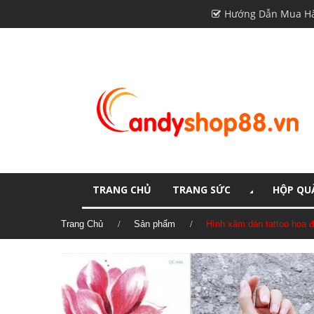
Hướng Dẫn Mua H
TRANG CHỦ
TRANG SỨC
HỘP QUÀ
Trang Chủ
Sản phẩm
Hình xăm dán tattoo hoa 