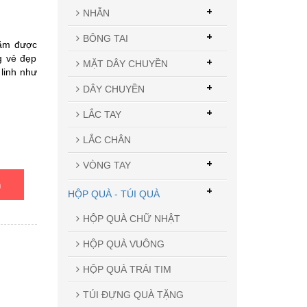
+
NHẪN
+
BÔNG TAI
ăm được
g vẻ đẹp
+
MẶT DÂY CHUYỀN
 linh như
+
DÂY CHUYỀN
+
LẮC TAY
LẮC CHÂN
+
VÒNG TAY
n
+
HỘP QUÀ - TÚI QUÀ
HỘP QUÀ CHỮ NHẬT
HỘP QUÀ VUÔNG
HỘP QUÀ TRÁI TIM
TÚI ĐỰNG QUÀ TẶNG