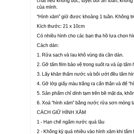
chất liệu không độc, tuyệt đối an toàn, khôn
của mình.
“Hình xăm” giữ được khoảng 1 tuần. Không tr
Kích thước: 21 x 10cm
Có nhiều hình cho các bạn tha hồ lựa chọn hì
Cách dán:
1. Rửa sạch và lau khô vùng da cần dán.
2. Gỡ tấm film bảo vệ trong suốt ra và úp tấm 
3. Lấy khăn thấm nước và bôi ướt đều tấm hì
4. Gỡ lớp giấy màu trắng ra cẩn thận và để “h
5. Sản phẩm chỉ dính tạm trên bề mặt da, khô
6. Xoá “hình xăm” bằng nước rửa sơn móng t
CÁCH GIỮ HÌNH XĂM
1 - Hạn chế ngâm nước quá lâu
2 - Không kỳ quá nhiều vào hình xăm khi tắm