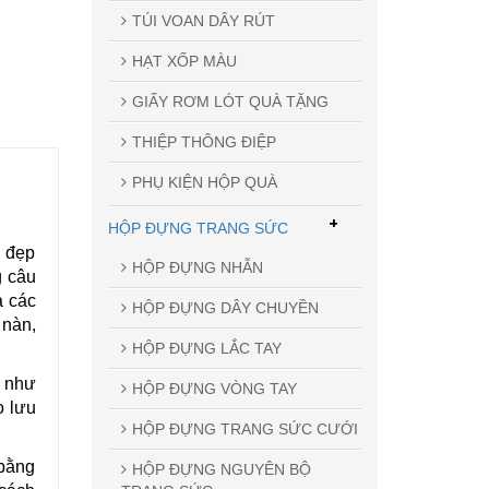
TÚI VOAN DÂY RÚT
HẠT XỐP MÀU
GIẤY RƠM LÓT QUÀ TẶNG
THIỆP THÔNG ĐIỆP
PHỤ KIỆN HỘP QUÀ
+
HỘP ĐỰNG TRANG SỨC
ẻ đẹp
HỘP ĐỰNG NHẪN
g câu
a các
HỘP ĐỰNG DÂY CHUYỀN
 nàn,
HỘP ĐỰNG LẮC TAY
m như
HỘP ĐỰNG VÒNG TAY
o lưu
HỘP ĐỰNG TRANG SỨC CƯỚI
 bằng
HỘP ĐỰNG NGUYÊN BỘ