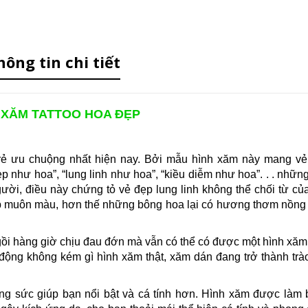
hông tin chi tiết
 XĂM TATTOO HOA ĐẸP
rẻ ưu chuộng nhất hiện nay. Bởi mẫu hình xăm này mang v
ẹp như hoa”, “lung linh như hoa”, “kiều diễm như hoa”. . . nhữn
ười, điều này chứng tỏ vẻ đẹp lung linh không thể chối từ củ
ẹp muôn màu, hơn thế những bông hoa lại có hương thơm nồng
gồi hàng giờ chịu đau đớn mà vẫn có thể có được một hình xă
động không kém gì hình xăm thật, xăm dán đang trở thành trà
rang sức giúp bạn nổi bật và cá tính hơn. Hình xăm được làm