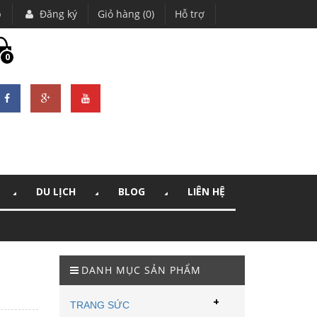
p
Đăng ký
Giỏ hàng (0)
Hỗ trợ
0
DU LỊCH
BLOG
LIÊN HỆ
DANH MỤC SẢN PHẨM
+
TRANG SỨC