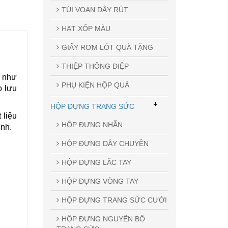
TÚI VOAN DÂY RÚT
HẠT XỐP MÀU
GIẤY RƠM LÓT QUÀ TẶNG
THIỆP THÔNG ĐIỆP
m như
PHỤ KIỆN HỘP QUÀ
o lưu
+
HỘP ĐỰNG TRANG SỨC
 liệu
HỘP ĐỰNG NHẪN
ình.
HỘP ĐỰNG DÂY CHUYỀN
HỘP ĐỰNG LẮC TAY
HỘP ĐỰNG VÒNG TAY
HỘP ĐỰNG TRANG SỨC CƯỚI
HỘP ĐỰNG NGUYÊN BỘ