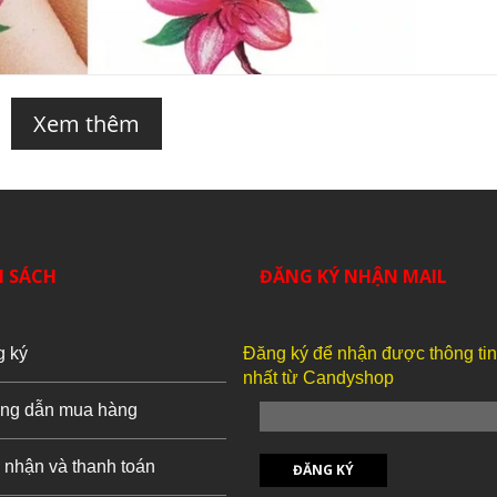
Xem thêm
H SÁCH
ĐĂNG KÝ NHẬN MAIL
g ký
Đăng ký để nhận được thông ti
nhất từ Candyshop
ng dẫn mua hàng
 nhận và thanh toán
ĐĂNG KÝ