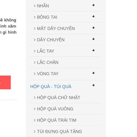
+
NHẪN
+
BÔNG TAI
sẽ không
hình xăm
+
MẶT DÂY CHUYỀN
 gì hình
+
DÂY CHUYỀN
+
LẮC TAY
LẮC CHÂN
+
VÒNG TAY
n
+
HỘP QUÀ - TÚI QUÀ
HỘP QUÀ CHỮ NHẬT
HỘP QUÀ VUÔNG
HỘP QUÀ TRÁI TIM
TÚI ĐỰNG QUÀ TẶNG