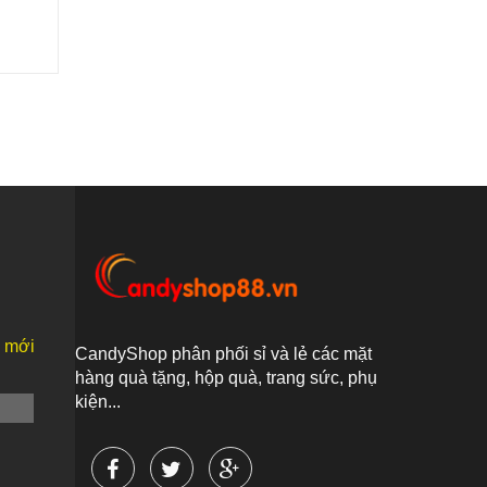
n mới
CandyShop phân phối sỉ và lẻ các mặt
hàng quà tặng, hộp quà, trang sức, phụ
kiện...