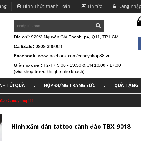
àng
Hình Thức thanh Toán
Tin tức
Đăng nhậ
Địa chỉ
: 920/3 Nguyễn Chí Thanh, p4, Q11, TP.HCM
Call/Zalo:
0909 385008
Facebook:
www.facebook.com/candyshop88.vn
Giờ mở cửa :
T2-T7 9:00 - 19:30 & CN 10:00 - 17:00
(Gọi shop trước khi ghé nhé khách)
 - TÚI QUÀ
HỘP ĐỰNG TRANG SỨC
QUÀ TẶNG
h đào Candyshop88
Hình xăm dán tattoo cành đào TBX-9018