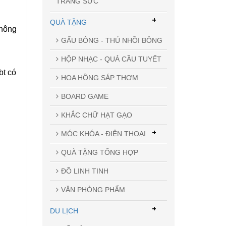
TRANG SỨC
+
QUÀ TẶNG
không
GẤU BÔNG - THÚ NHỒI BÔNG
HỘP NHẠC - QUẢ CẦU TUYẾT
bt có
HOA HỒNG SÁP THƠM
BOARD GAME
KHẮC CHỮ HẠT GẠO
+
MÓC KHÓA - ĐIỆN THOẠI
QUÀ TẶNG TỔNG HỢP
ĐỒ LINH TINH
VĂN PHÒNG PHẨM
+
DU LỊCH