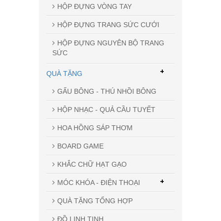
HỘP ĐỰNG VÒNG TAY
HỘP ĐỰNG TRANG SỨC CƯỚI
HỘP ĐỰNG NGUYÊN BỘ TRANG
SỨC
+
QUÀ TẶNG
GẤU BÔNG - THÚ NHỒI BÔNG
HỘP NHẠC - QUẢ CẦU TUYẾT
HOA HỒNG SÁP THƠM
BOARD GAME
KHẮC CHỮ HẠT GẠO
+
MÓC KHÓA - ĐIỆN THOẠI
QUÀ TẶNG TỔNG HỢP
ĐỒ LINH TINH