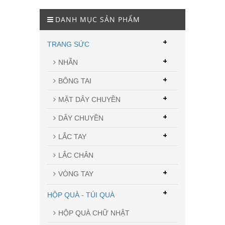
DANH MỤC SẢN PHẨM
+
TRANG SỨC
+
NHẪN
+
BÔNG TAI
+
MẶT DÂY CHUYỀN
+
DÂY CHUYỀN
+
LẮC TAY
LẮC CHÂN
+
VÒNG TAY
+
HỘP QUÀ - TÚI QUÀ
HỘP QUÀ CHỮ NHẬT