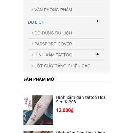
VĂN PHÒNG PHẨM
+
DU LỊCH
ĐỒ DÙNG DU LỊCH
PASSPORT COVER
+
HÌNH XĂM TATTOO
LÓT GIÀY TĂNG CHIỀU CAO
SẢN PHẨM MỚI
Hình xăm dán tattoo Hoa
Sen K-303
12.000₫
Hình Xăm Dán Hoa Hồng