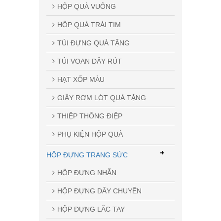
HỘP QUÀ VUÔNG
HỘP QUÀ TRÁI TIM
TÚI ĐỰNG QUÀ TẶNG
TÚI VOAN DÂY RÚT
HẠT XỐP MÀU
GIẤY RƠM LÓT QUÀ TẶNG
THIỆP THÔNG ĐIỆP
PHỤ KIỆN HỘP QUÀ
+
HỘP ĐỰNG TRANG SỨC
HỘP ĐỰNG NHẪN
HỘP ĐỰNG DÂY CHUYỀN
HỘP ĐỰNG LẮC TAY