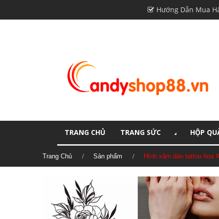
Hướng Dẫn Mua H
TRANG CHỦ
TRANG SỨC
HỘP QUÀ
Trang Chủ
Sản phẩm
Hình xăm dán tattoo hoa