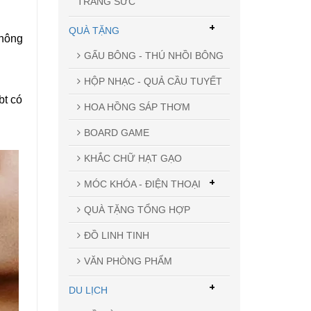
TRANG SỨC
+
QUÀ TẶNG
không
GẤU BÔNG - THÚ NHỒI BÔNG
HỘP NHẠC - QUẢ CẦU TUYẾT
bt có
HOA HỒNG SÁP THƠM
BOARD GAME
KHẮC CHỮ HẠT GẠO
+
MÓC KHÓA - ĐIỆN THOẠI
QUÀ TẶNG TỔNG HỢP
ĐỒ LINH TINH
VĂN PHÒNG PHẨM
+
DU LỊCH