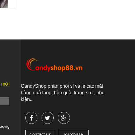
n mới
CandyShop phân phối sỉ và lẻ các mặt
hàng quà tặng, hộp quà, trang sức, phụ
kiện...
Vượng
Contact us
Purchase