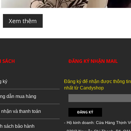
Xem thêm
H SÁCH
ĐĂNG KÝ NHẬN MAIL
g ký
Đăng ký để nhận được thông ti
nhất từ Candyshop
ng dẫn mua hàng
 nhận và thanh toán
ĐĂNG KÝ
- Hộ kinh doanh: Cửa Hàng Thịnh 
h sách bảo hành