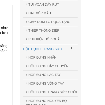
TÚI VOAN DÂY RÚT
HẠT XỐP MÀU
GIẤY RƠM LÓT QUÀ TẶNG
m như
THIỆP THÔNG ĐIỆP
o lưu
PHỤ KIỆN HỘP QUÀ
 bằng
+
HỘP ĐỰNG TRANG SỨC
 cách
HỘP ĐỰNG NHẪN
HỘP ĐỰNG DÂY CHUYỀN
HỘP ĐỰNG LẮC TAY
HỘP ĐỰNG VÒNG TAY
HỘP ĐỰNG TRANG SỨC CƯỚI
HỘP ĐỰNG NGUYÊN BỘ