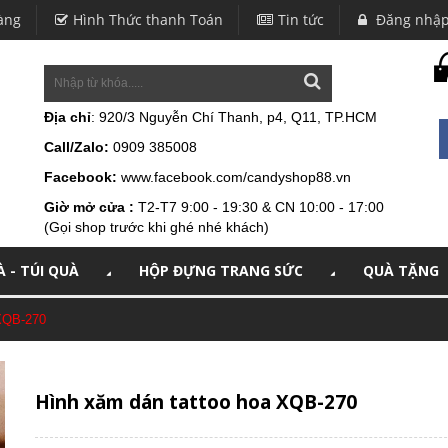
àng
Hình Thức thanh Toán
Tin tức
Đăng nhậ
Địa chỉ
: 920/3 Nguyễn Chí Thanh, p4, Q11, TP.HCM
Call/Zalo:
0909 385008
Facebook:
www.facebook.com/candyshop88.vn
Giờ mở cửa :
T2-T7 9:00 - 19:30 & CN 10:00 - 17:00
(Gọi shop trước khi ghé nhé khách)
 - TÚI QUÀ
HỘP ĐỰNG TRANG SỨC
QUÀ TẶNG
 XQB-270
Hình xăm dán tattoo hoa XQB-270