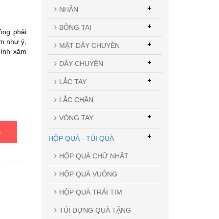
+
NHẪN
+
BÔNG TAI
ông phải
m như ý,
+
MẶT DÂY CHUYỀN
hình xăm
+
DÂY CHUYỀN
+
LẮC TAY
LẮC CHÂN
+
VÒNG TAY
n
+
HỘP QUÀ - TÚI QUÀ
HỘP QUÀ CHỮ NHẬT
HỘP QUÀ VUÔNG
HỘP QUÀ TRÁI TIM
TÚI ĐỰNG QUÀ TẶNG