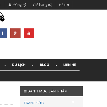
p
Đăng ký
Giỏ hàng (0)
Hỗ trợ
0
DU LỊCH
BLOG
LIÊN HỆ
DANH MỤC SẢN PHẨM
+
TRANG SỨC