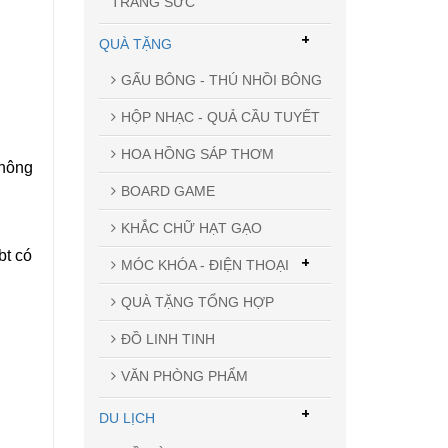
TRANG SỨC
+
QUÀ TẶNG
GẤU BÔNG - THÚ NHỒI BÔNG
HỘP NHẠC - QUẢ CẦU TUYẾT
HOA HỒNG SÁP THƠM
không
BOARD GAME
KHẮC CHỮ HẠT GẠO
bt có
+
MÓC KHÓA - ĐIỆN THOẠI
QUÀ TẶNG TỔNG HỢP
ĐỒ LINH TINH
VĂN PHÒNG PHẨM
+
DU LỊCH