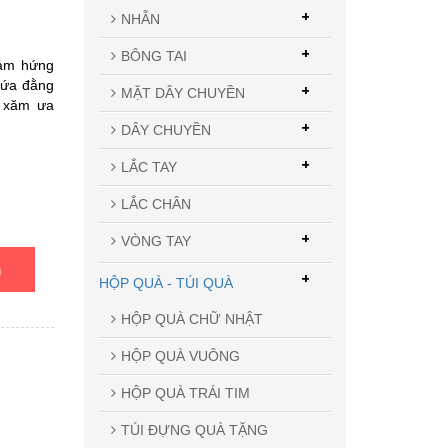
+
NHẪN
+
BÔNG TAI
cảm hứng
hứa đằng
+
MẶT DÂY CHUYỀN
h xăm ưa
+
DÂY CHUYỀN
+
LẮC TAY
LẮC CHÂN
+
VÒNG TAY
n
+
HỘP QUÀ - TÚI QUÀ
HỘP QUÀ CHỮ NHẬT
HỘP QUÀ VUÔNG
HỘP QUÀ TRÁI TIM
TÚI ĐỰNG QUÀ TẶNG