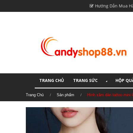
Hướng Dẫn Mua H
TRANG CHỦ
TRANG SỨC
HỘP QUÀ
Trang Chủ
Sản phẩm
Hình xăm dán tattoo mini 