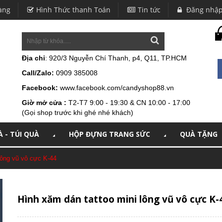
àng
Hình Thức thanh Toán
Tin tức
Đăng nhậ
Địa chỉ
: 920/3 Nguyễn Chí Thanh, p4, Q11, TP.HCM
Call/Zalo:
0909 385008
Facebook:
www.facebook.com/candyshop88.vn
Giờ mở cửa :
T2-T7 9:00 - 19:30 & CN 10:00 - 17:00
(Gọi shop trước khi ghé nhé khách)
 - TÚI QUÀ
HỘP ĐỰNG TRANG SỨC
QUÀ TẶNG
lông vũ vô cực K-44
Hình xăm dán tattoo mini lông vũ vô cực K-