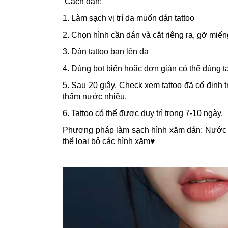
Cách dán:
1. Làm sạch vị trí da muốn dán tattoo
2. Chọn hình cần dán và cắt riêng ra, gỡ miếng
3. Dán tattoo bạn lên da
4. Dùng bọt biển hoặc đơn giản có thể dùng t
5. Sau 20 giây, Check xem tattoo đã cố định t
thấm nước nhiều.
6. Tattoo có thể được duy trì trong 7-10 ngày.
Phương pháp làm sạch hình xăm dán: Nước t
thể loại bỏ các hình xăm♥