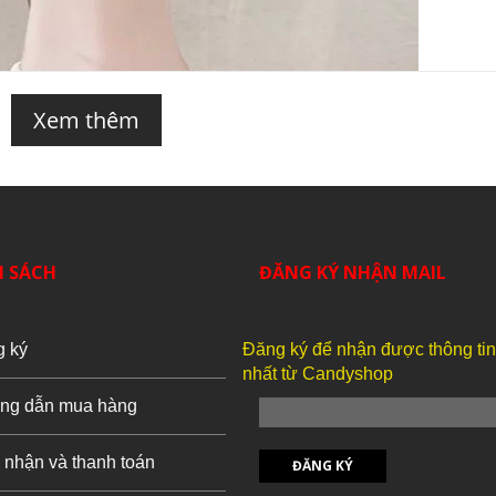
Xem thêm
H SÁCH
ĐĂNG KÝ NHẬN MAIL
g ký
Đăng ký để nhận được thông ti
nhất từ Candyshop
ng dẫn mua hàng
 nhận và thanh toán
ĐĂNG KÝ