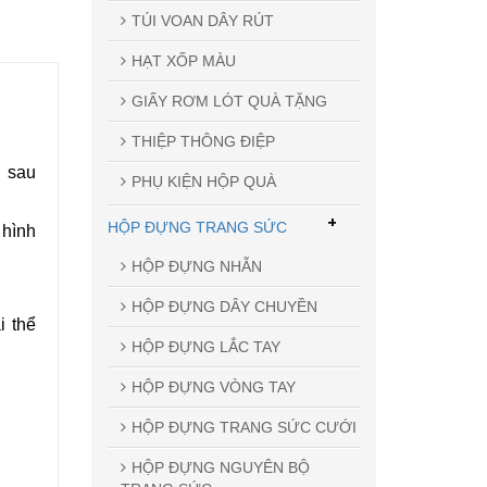
TÚI VOAN DÂY RÚT
HẠT XỐP MÀU
GIẤY RƠM LÓT QUÀ TẶNG
THIỆP THÔNG ĐIỆP
g sau
PHỤ KIỆN HỘP QUÀ
+
HỘP ĐỰNG TRANG SỨC
 hình
HỘP ĐỰNG NHẪN
HỘP ĐỰNG DÂY CHUYỀN
i thể
HỘP ĐỰNG LẮC TAY
HỘP ĐỰNG VÒNG TAY
HỘP ĐỰNG TRANG SỨC CƯỚI
HỘP ĐỰNG NGUYÊN BỘ