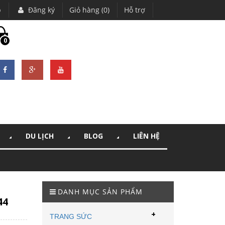
p
Đăng ký
Giỏ hàng (0)
Hỗ trợ
0
DU LỊCH
BLOG
LIÊN HỆ
DANH MỤC SẢN PHẨM
44
+
TRANG SỨC