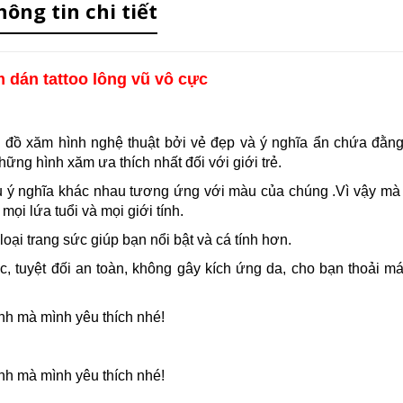
hông tin chi tiết
 dán tattoo lông vũ vô cực
n đồ xăm hình nghệ thuật bởi vẻ đẹp và ý nghĩa ẩn chứa đằn
hững hình xăm ưa thích nhất đối với giới trẻ.
u ý nghĩa khác nhau tương ứng với màu của chúng .Vì vậy mà
ọi lứa tuổi và mọi giới tính.
i trang sức giúp bạn nổi bật và cá tính hơn.
 tuyệt đối an toàn, không gây kích ứng da, cho bạn thoải má
nh mà mình yêu thích nhé!
nh mà mình yêu thích nhé!