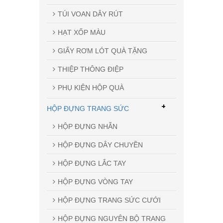
TÚI VOAN DÂY RÚT
HẠT XỐP MÀU
GIẤY RƠM LÓT QUÀ TẶNG
THIỆP THÔNG ĐIỆP
PHỤ KIỆN HỘP QUÀ
+
HỘP ĐỰNG TRANG SỨC
HỘP ĐỰNG NHẪN
HỘP ĐỰNG DÂY CHUYỀN
HỘP ĐỰNG LẮC TAY
HỘP ĐỰNG VÒNG TAY
HỘP ĐỰNG TRANG SỨC CƯỚI
HỘP ĐỰNG NGUYÊN BỘ TRANG