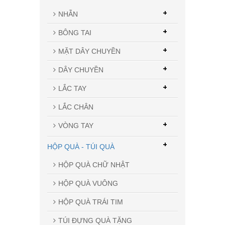
+
NHẪN
+
BÔNG TAI
+
MẶT DÂY CHUYỀN
+
DÂY CHUYỀN
+
LẮC TAY
LẮC CHÂN
+
VÒNG TAY
+
HỘP QUÀ - TÚI QUÀ
HỘP QUÀ CHỮ NHẬT
HỘP QUÀ VUÔNG
HỘP QUÀ TRÁI TIM
TÚI ĐỰNG QUÀ TẶNG