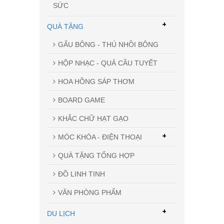
SỨC
+
QUÀ TẶNG
GẤU BÔNG - THÚ NHỒI BÔNG
HỘP NHẠC - QUẢ CẦU TUYẾT
HOA HỒNG SÁP THƠM
BOARD GAME
KHẮC CHỮ HẠT GẠO
+
MÓC KHÓA - ĐIỆN THOẠI
QUÀ TẶNG TỔNG HỢP
ĐỒ LINH TINH
VĂN PHÒNG PHẨM
+
DU LỊCH