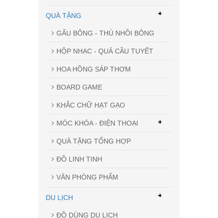
+
QUÀ TẶNG
GẤU BÔNG - THÚ NHỒI BÔNG
HỘP NHẠC - QUẢ CẦU TUYẾT
HOA HỒNG SÁP THƠM
BOARD GAME
KHẮC CHỮ HẠT GẠO
+
MÓC KHÓA - ĐIỆN THOẠI
QUÀ TẶNG TỔNG HỢP
ĐỒ LINH TINH
VĂN PHÒNG PHẨM
+
DU LỊCH
ĐỒ DÙNG DU LỊCH