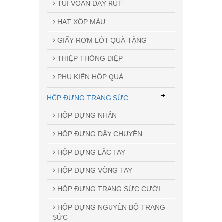
TÚI VOAN DÂY RÚT
HẠT XỐP MÀU
GIẤY RƠM LÓT QUÀ TẶNG
THIỆP THÔNG ĐIỆP
PHỤ KIỆN HỘP QUÀ
+
HỘP ĐỰNG TRANG SỨC
HỘP ĐỰNG NHẪN
HỘP ĐỰNG DÂY CHUYỀN
HỘP ĐỰNG LẮC TAY
HỘP ĐỰNG VÒNG TAY
HỘP ĐỰNG TRANG SỨC CƯỚI
HỘP ĐỰNG NGUYÊN BỘ TRANG
SỨC