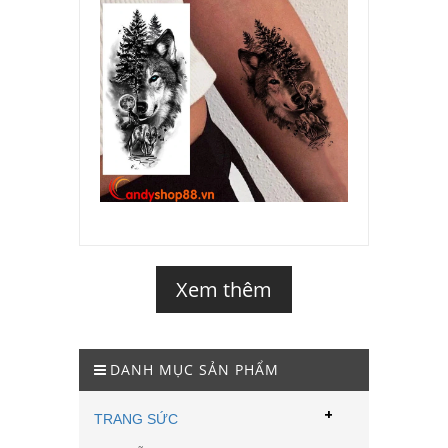
Xem thêm
DANH MỤC SẢN PHẨM
+
TRANG SỨC