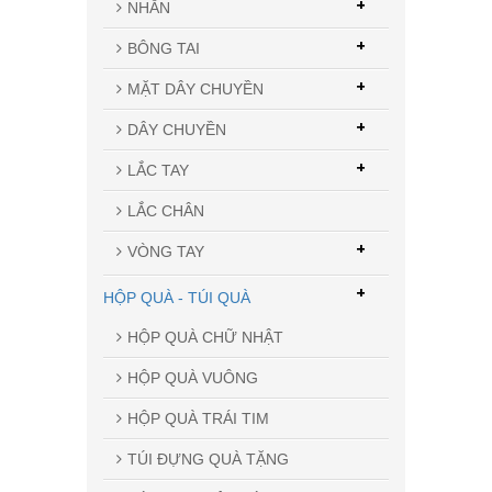
+
NHẪN
+
BÔNG TAI
+
MẶT DÂY CHUYỀN
+
DÂY CHUYỀN
+
LẮC TAY
LẮC CHÂN
+
VÒNG TAY
+
HỘP QUÀ - TÚI QUÀ
HỘP QUÀ CHỮ NHẬT
HỘP QUÀ VUÔNG
HỘP QUÀ TRÁI TIM
TÚI ĐỰNG QUÀ TẶNG