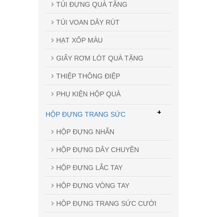
TÚI ĐỰNG QUÀ TẶNG
TÚI VOAN DÂY RÚT
HẠT XỐP MÀU
GIẤY RƠM LÓT QUÀ TẶNG
THIỆP THÔNG ĐIỆP
PHỤ KIỆN HỘP QUÀ
+
HỘP ĐỰNG TRANG SỨC
HỘP ĐỰNG NHẪN
HỘP ĐỰNG DÂY CHUYỀN
HỘP ĐỰNG LẮC TAY
HỘP ĐỰNG VÒNG TAY
HỘP ĐỰNG TRANG SỨC CƯỚI