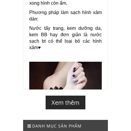
xong hình còn ẩm.
Phương pháp làm sạch hình xăm
dán:
Nước tẩy trang, kem dưỡng da,
kem BB hay đơn giản là nước
sạch bt có thể loại bỏ các hình
xăm♥
Xem thêm
DANH MỤC SẢN PHẨM