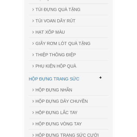
TÚI ĐỰNG QUÀ TẶNG
TÚI VOAN DÂY RÚT
HẠT XỐP MÀU
GIẤY RƠM LÓT QUÀ TẶNG
THIỆP THÔNG ĐIỆP
PHỤ KIỆN HỘP QUÀ
+
HỘP ĐỰNG TRANG SỨC
HỘP ĐỰNG NHẪN
HỘP ĐỰNG DÂY CHUYỀN
HỘP ĐỰNG LẮC TAY
HỘP ĐỰNG VÒNG TAY
HỘP ĐỰNG TRANG SỨC CƯỚI