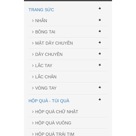
+
TRANG SỨC
+
NHẪN
+
BÔNG TAI
+
MẶT DÂY CHUYỀN
+
DÂY CHUYỀN
+
LẮC TAY
LẮC CHÂN
+
VÒNG TAY
+
HỘP QUÀ - TÚI QUÀ
HỘP QUÀ CHỮ NHẬT
HỘP QUÀ VUÔNG
HỘP QUÀ TRÁI TIM