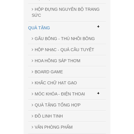
HỘP ĐỰNG NGUYÊN BỘ TRANG
SỨC
+
QUÀ TẶNG
GẤU BÔNG - THÚ NHỒI BÔNG
HỘP NHẠC - QUẢ CẦU TUYẾT
HOA HỒNG SÁP THƠM
BOARD GAME
KHẮC CHỮ HẠT GẠO
+
MÓC KHÓA - ĐIỆN THOẠI
QUÀ TẶNG TỔNG HỢP
ĐỒ LINH TINH
VĂN PHÒNG PHẨM