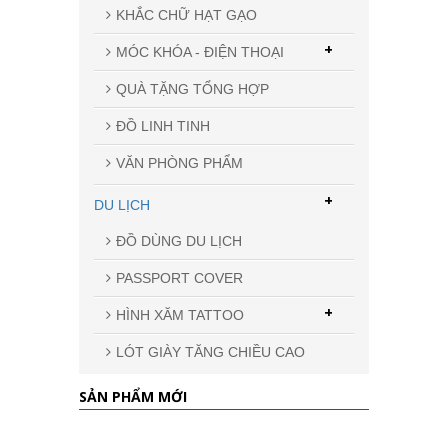
KHẮC CHỮ HẠT GẠO
+
MÓC KHÓA - ĐIỆN THOẠI
QUÀ TẶNG TỔNG HỢP
ĐỒ LINH TINH
VĂN PHÒNG PHẨM
+
DU LỊCH
ĐỒ DÙNG DU LỊCH
PASSPORT COVER
+
HÌNH XĂM TATTOO
LÓT GIÀY TĂNG CHIỀU CAO
SẢN PHẨM MỚI