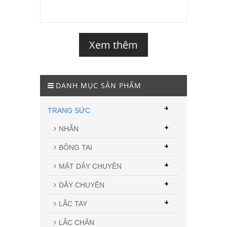
Xem thêm
DANH MỤC SẢN PHẨM
+
TRANG SỨC
+
NHẪN
+
BÔNG TAI
+
MẶT DÂY CHUYỀN
+
DÂY CHUYỀN
+
LẮC TAY
LẮC CHÂN