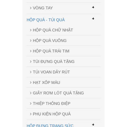
+
VÒNG TAY
+
HỘP QUÀ - TÚI QUÀ
HỘP QUÀ CHỮ NHẬT
HỘP QUÀ VUÔNG
HỘP QUÀ TRÁI TIM
TÚI ĐỰNG QUÀ TẶNG
TÚI VOAN DÂY RÚT
HẠT XỐP MÀU
GIẤY RƠM LÓT QUÀ TẶNG
THIỆP THÔNG ĐIỆP
PHỤ KIỆN HỘP QUÀ
+
HỘP ĐỰNG TRANG SỨC