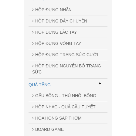
HỘP ĐỰNG NHẪN
HỘP ĐỰNG DÂY CHUYỀN
HỘP ĐỰNG LẮC TAY
HỘP ĐỰNG VÒNG TAY
HỘP ĐỰNG TRANG SỨC CƯỚI
HỘP ĐỰNG NGUYÊN BỘ TRANG
SỨC
+
QUÀ TẶNG
GẤU BÔNG - THÚ NHỒI BÔNG
HỘP NHẠC - QUẢ CẦU TUYẾT
HOA HỒNG SÁP THƠM
BOARD GAME