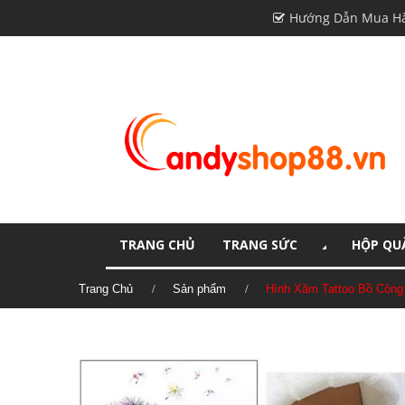
Hướng Dẫn Mua H
TRANG CHỦ
TRANG SỨC
HỘP QUÀ
Trang Chủ
Sản phẩm
Hình Xăm Tattoo Bồ Công