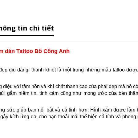
hông tin chi tiết
m dán Tattoo Bồ Công Anh
đẹp dịu dàng, thanh khiết là một trong những mẫu tattoo đượ
điệu với tâm hồn và khí chất thanh cao của phái đẹp mà nó c
gửi gắm niềm tin, tình cảm cũng như mong ước của bản thâ
rang sức giúp bạn nổi bật và cá tính hơn. Hình xăm được làm
g gây kích ứng da, cho bạn thoải mái thể hiện cá tính và phong