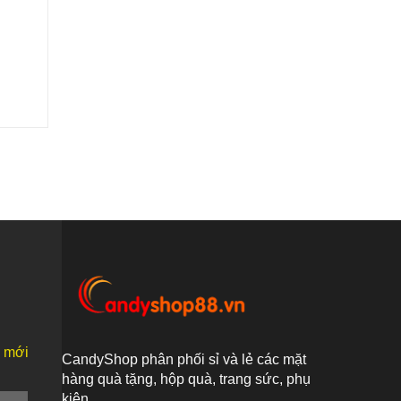
n mới
CandyShop phân phối sỉ và lẻ các mặt
hàng quà tặng, hộp quà, trang sức, phụ
kiện...