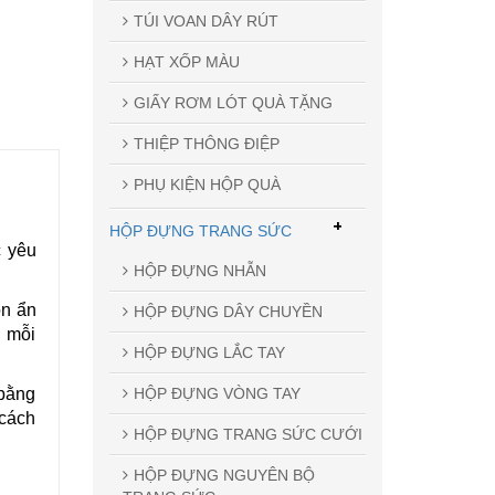
TÚI VOAN DÂY RÚT
HẠT XỐP MÀU
GIẤY RƠM LÓT QUÀ TẶNG
THIỆP THÔNG ĐIỆP
PHỤ KIỆN HỘP QUÀ
+
HỘP ĐỰNG TRANG SỨC
c yêu
HỘP ĐỰNG NHẪN
òn ẩn
HỘP ĐỰNG DÂY CHUYỀN
n mỗi
HỘP ĐỰNG LẮC TAY
HỘP ĐỰNG VÒNG TAY
 bằng
 cách
HỘP ĐỰNG TRANG SỨC CƯỚI
HỘP ĐỰNG NGUYÊN BỘ