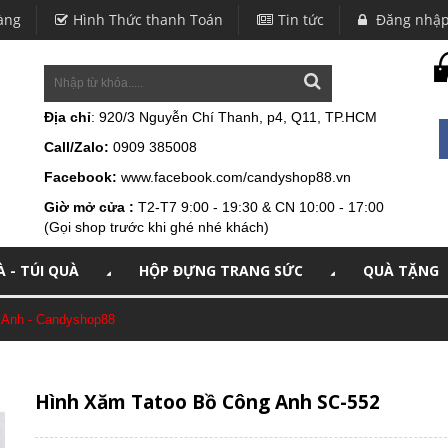
àng
Hình Thức thanh Toán
Tin tức
Đăng nhậ
Địa chỉ
: 920/3 Nguyễn Chí Thanh, p4, Q11, TP.HCM
Call/Zalo:
0909 385008
Facebook:
www.facebook.com/candyshop88.vn
Giờ mở cửa :
T2-T7 9:00 - 19:30 & CN 10:00 - 17:00
(Gọi shop trước khi ghé nhé khách)
 - TÚI QUÀ
HỘP ĐỰNG TRANG SỨC
QUÀ TẶNG
 Anh - Candyshop88
Hình Xăm Tatoo Bồ Công Anh SC-552