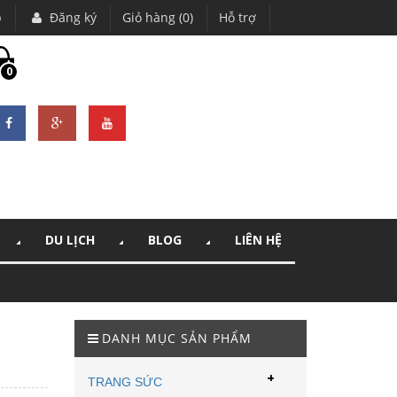
p
Đăng ký
Giỏ hàng (0)
Hỗ trợ
0
DU LỊCH
BLOG
LIÊN HỆ
DANH MỤC SẢN PHẨM
+
TRANG SỨC