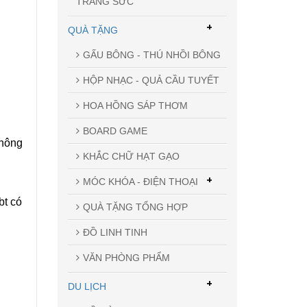
TRANG SỨC
+
QUÀ TẶNG
GẤU BÔNG - THÚ NHỒI BÔNG
HỘP NHẠC - QUẢ CẦU TUYẾT
HOA HỒNG SÁP THƠM
BOARD GAME
không
KHẮC CHỮ HẠT GẠO
+
MÓC KHÓA - ĐIỆN THOẠI
bt có
QUÀ TẶNG TỔNG HỢP
ĐỒ LINH TINH
VĂN PHÒNG PHẨM
+
DU LỊCH