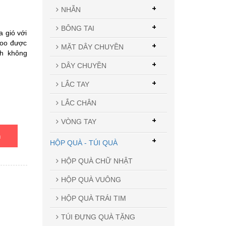
+
NHẪN
+
BÔNG TAI
 gió với
too được
+
MẶT DÂY CHUYỀN
nh không
+
DÂY CHUYỀN
+
LẮC TAY
LẮC CHÂN
+
VÒNG TAY
n
+
HỘP QUÀ - TÚI QUÀ
HỘP QUÀ CHỮ NHẬT
HỘP QUÀ VUÔNG
HỘP QUÀ TRÁI TIM
TÚI ĐỰNG QUÀ TẶNG