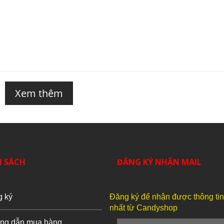
Xem thêm
H SÁCH
ĐĂNG KÝ NHẬN MAIL
g ký
Đăng ký để nhận được thông ti
nhất từ Candyshop
ng dẫn mua hàng