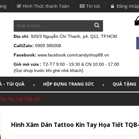
àng
Hình Thức thanh Toán
Tin tức
Đăng nhậ
Địa chỉ
: 920/3 Nguyễn Chí Thanh, p4, Q11, TP.HCM
Call/Zalo:
0909 385008
Facebook:
www.facebook.com/candyshop88.vn
Giờ mở cửa :
T2-T7 9:00 - 19:30 & CN 10:00 - 17:00
(Gọi shop trước khi ghé nhé khách)
 - TÚI QUÀ
HỘP ĐỰNG TRANG SỨC
QUÀ TẶNG
 Tay Họa Tiết TQB-235
Hình Xăm Dán Tattoo Kín Tay Họa Tiết TQB