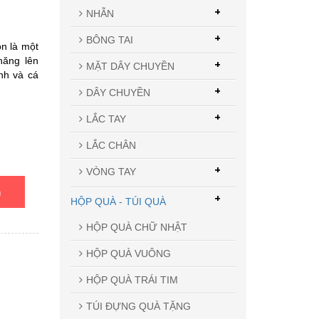
+
NHẪN
+
BÔNG TAI
n là một
năng lên
+
MẶT DÂY CHUYỀN
ĩnh và cá
+
DÂY CHUYỀN
+
LẮC TAY
LẮC CHÂN
+
VÒNG TAY
n
+
HỘP QUÀ - TÚI QUÀ
HỘP QUÀ CHỮ NHẬT
HỘP QUÀ VUÔNG
HỘP QUÀ TRÁI TIM
TÚI ĐỰNG QUÀ TẶNG