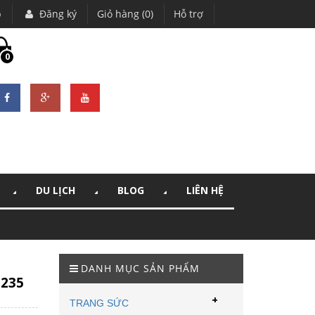
p
Đăng ký
Giỏ hàng (0)
Hỗ trợ
0
DU LỊCH
BLOG
LIÊN HỆ
DANH MỤC SẢN PHẨM
-235
+
TRANG SỨC