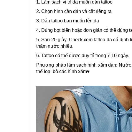
1. Làm sạch vị trí da muốn dán tattoo
2. Chọn hình cần dán và cắt riêng ra
3. Dán tattoo bạn muốn lên da
4. Dùng bọt biển hoặc đơn giản có thể dùng t
5. Sau 20 giây, Check xem tattoo đã cố định t
thấm nước nhiều.
6. Tattoo có thể được duy trì trong 7-10 ngày.
Phương pháp làm sạch hình xăm dán: Nước t
thể loại bỏ các hình xăm♥