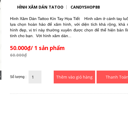
HÌNH XĂM DÁN TATOO
CANDYSHOP88
Hình Xăm Dán Tattoo Kín Tay Họa Tiết Hình xăm ở cánh tay luô
lựa chọn hoàn hảo để xăm hình, với diện tích khá rộng, khả 
hình đẹp, vị trí này thường xuyên được chọn để thể hiện bản l
tính cho bạn. Với hình xăm dán...
50.000₫/ 1 sản phẩm
60.000₫
Thanh Toá
Số lượng :