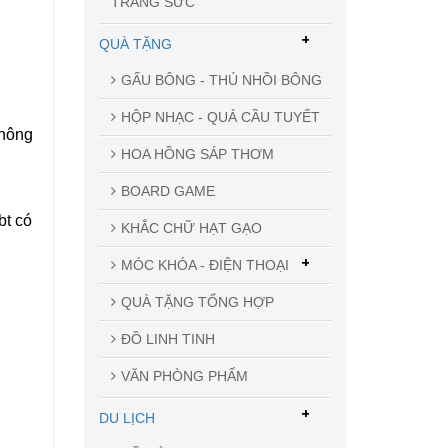
TRANG SỨC
+
QUÀ TẶNG
GẤU BÔNG - THÚ NHỒI BÔNG
HỘP NHẠC - QUẢ CẦU TUYẾT
không
HOA HỒNG SÁP THƠM
BOARD GAME
bt có
KHẮC CHỮ HẠT GẠO
+
MÓC KHÓA - ĐIỆN THOẠI
QUÀ TẶNG TỔNG HỢP
ĐỒ LINH TINH
VĂN PHÒNG PHẨM
+
DU LỊCH