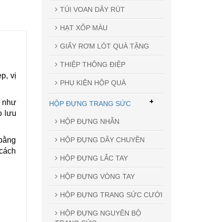
TÚI VOAN DÂY RÚT
HẠT XỐP MÀU
GIẤY RƠM LÓT QUÀ TẶNG
THIỆP THÔNG ĐIỆP
p, vị
PHỤ KIỆN HỘP QUÀ
+
m như
HỘP ĐỰNG TRANG SỨC
o lưu
HỘP ĐỰNG NHẪN
HỘP ĐỰNG DÂY CHUYỀN
 bằng
 cách
HỘP ĐỰNG LẮC TAY
HỘP ĐỰNG VÒNG TAY
HỘP ĐỰNG TRANG SỨC CƯỚI
HỘP ĐỰNG NGUYÊN BỘ