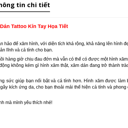
hông tin chi tiết
Dán Tattoo Kín Tay Họa Tiết
 hảo để xăm hình, với diện tích khá rộng, khả năng lên hình đẹ
ản lĩnh và cá tính cho bạn.
gồi hàng giờ chịu đau đớn mà vẫn có thể có được một hình xă
động không kém gì hình xăm thật, xăm dán đang trở thành trà
rang sức giúp bạn nổi bật và cá tính hơn. Hình xăm được làm
g gây kích ứng da, cho bạn thoải mái thể hiện cá tính và phong
nh mà mình yêu thích nhé!