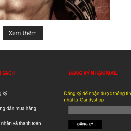
Xem thêm
H SÁCH
ĐĂNG KÝ NHẬN MAIL
g ký
Đăng ký để nhận được thông ti
nhất từ Candyshop
ng dẫn mua hàng
 nhận và thanh toán
ĐĂNG KÝ