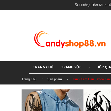
Hướng Dẫn Mua H
TRANG CHỦ
TRANG SỨC
HỘP QUÀ
Trang Chủ
Sản phẩm
Hình Xăm Dán Tattoo Kín