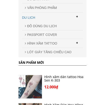
VĂN PHÒNG PHẨM
+
DU LỊCH
ĐỒ DÙNG DU LỊCH
PASSPORT COVER
+
HÌNH XĂM TATTOO
LÓT GIÀY TĂNG CHIỀU CAO
SẢN PHẨM MỚI
Hình xăm dán tattoo Hoa
Sen K-303
12.000₫
Hình Xăm Dán Hoa Hồng