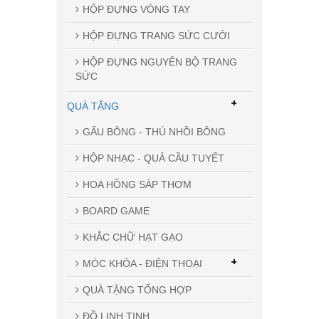
HỘP ĐỰNG VÒNG TAY
HỘP ĐỰNG TRANG SỨC CƯỚI
HỘP ĐỰNG NGUYÊN BỘ TRANG
SỨC
+
QUÀ TẶNG
GẤU BÔNG - THÚ NHỒI BÔNG
HỘP NHẠC - QUẢ CẦU TUYẾT
HOA HỒNG SÁP THƠM
BOARD GAME
KHẮC CHỮ HẠT GẠO
+
MÓC KHÓA - ĐIỆN THOẠI
QUÀ TẶNG TỔNG HỢP
ĐỒ LINH TINH