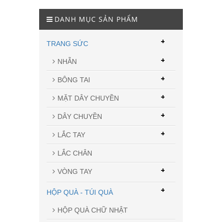
DANH MỤC SẢN PHẨM
+
TRANG SỨC
+
NHẪN
+
BÔNG TAI
+
MẶT DÂY CHUYỀN
+
DÂY CHUYỀN
+
LẮC TAY
LẮC CHÂN
+
VÒNG TAY
+
HỘP QUÀ - TÚI QUÀ
HỘP QUÀ CHỮ NHẬT