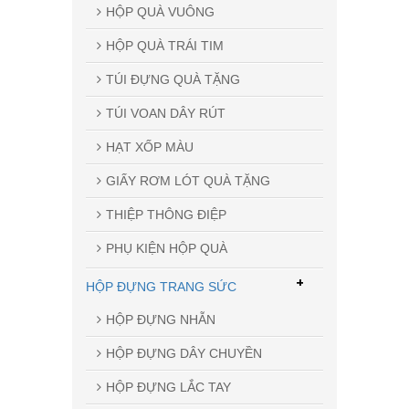
HỘP QUÀ VUÔNG
HỘP QUÀ TRÁI TIM
TÚI ĐỰNG QUÀ TẶNG
TÚI VOAN DÂY RÚT
HẠT XỐP MÀU
GIẤY RƠM LÓT QUÀ TẶNG
THIỆP THÔNG ĐIỆP
PHỤ KIỆN HỘP QUÀ
+
HỘP ĐỰNG TRANG SỨC
HỘP ĐỰNG NHẪN
HỘP ĐỰNG DÂY CHUYỀN
HỘP ĐỰNG LẮC TAY