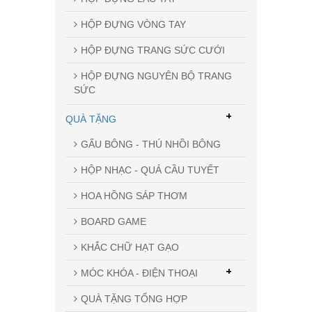
HỘP ĐỰNG VÒNG TAY
HỘP ĐỰNG TRANG SỨC CƯỚI
HỘP ĐỰNG NGUYÊN BỘ TRANG
SỨC
+
QUÀ TẶNG
GẤU BÔNG - THÚ NHỒI BÔNG
HỘP NHẠC - QUẢ CẦU TUYẾT
HOA HỒNG SÁP THƠM
BOARD GAME
KHẮC CHỮ HẠT GẠO
+
MÓC KHÓA - ĐIỆN THOẠI
QUÀ TẶNG TỔNG HỢP