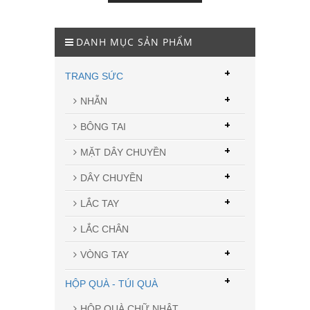
DANH MỤC SẢN PHẨM
+
TRANG SỨC
+
NHẪN
+
BÔNG TAI
+
MẶT DÂY CHUYỀN
+
DÂY CHUYỀN
+
LẮC TAY
LẮC CHÂN
+
VÒNG TAY
+
HỘP QUÀ - TÚI QUÀ
HỘP QUÀ CHỮ NHẬT