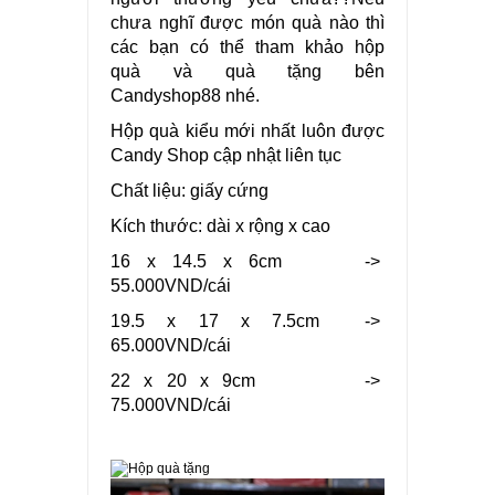
chưa nghĩ được món quà nào thì
các bạn có thể tham khảo hộp
quà và quà tặng bên
Candyshop88 nhé.
Hộp quà kiểu mới nhất luôn được
Candy Shop cập nhật liên tục
Chất liệu: giấy cứng
Kích thước: dài x rộng x cao
16 x 14.5 x 6cm ->
55.000VND/cái
19.5 x 17 x 7.5cm ->
65.000VND/cái
22 x 20 x 9cm ->
75.000VND/cái