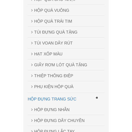
HỘP QUÀ VUÔNG
HỘP QUÀ TRÁI TIM
TÚI ĐỰNG QUÀ TẶNG
TÚI VOAN DÂY RÚT
HẠT XỐP MÀU
GIẤY RƠM LÓT QUÀ TẶNG
THIỆP THÔNG ĐIỆP
PHỤ KIỆN HỘP QUÀ
+
HỘP ĐỰNG TRANG SỨC
HỘP ĐỰNG NHẪN
HỘP ĐỰNG DÂY CHUYỀN
HỘP ĐỰNG LẮC TAY