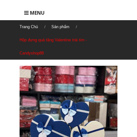
MENU
Trang Chủ
Sản phẩm
Hộp đựng quà tặng Valentine trái tim -
Candyshop88