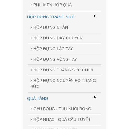
PHỤ KIỆN HỘP QUÀ
+
HỘP ĐỰNG TRANG SỨC
HỘP ĐỰNG NHẪN
HỘP ĐỰNG DÂY CHUYỀN
HỘP ĐỰNG LẮC TAY
HỘP ĐỰNG VÒNG TAY
HỘP ĐỰNG TRANG SỨC CƯỚI
HỘP ĐỰNG NGUYÊN BỘ TRANG
SỨC
+
QUÀ TẶNG
GẤU BÔNG - THÚ NHỒI BÔNG
HỘP NHẠC - QUẢ CẦU TUYẾT