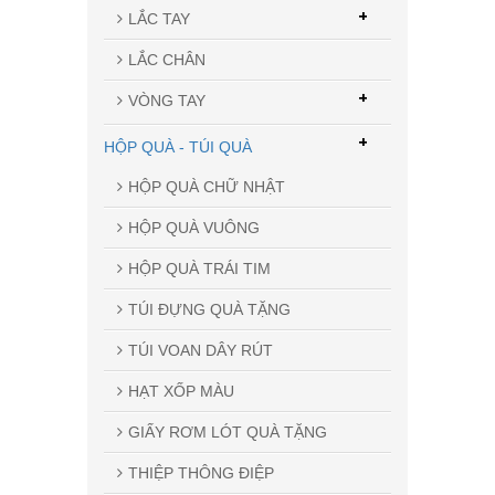
+
LẮC TAY
LẮC CHÂN
+
VÒNG TAY
+
HỘP QUÀ - TÚI QUÀ
HỘP QUÀ CHỮ NHẬT
HỘP QUÀ VUÔNG
HỘP QUÀ TRÁI TIM
TÚI ĐỰNG QUÀ TẶNG
TÚI VOAN DÂY RÚT
HẠT XỐP MÀU
GIẤY RƠM LÓT QUÀ TẶNG
THIỆP THÔNG ĐIỆP