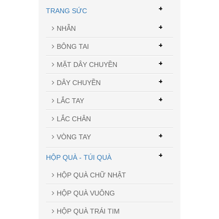
Mẫu M-39
+
TRANG SỨC
+
NHẪN
+
BÔNG TAI
+
MẶT DÂY CHUYỀN
+
DÂY CHUYỀN
+
LẮC TAY
LẮC CHÂN
+
VÒNG TAY
Mẫu M-22
+
HỘP QUÀ - TÚI QUÀ
HỘP QUÀ CHỮ NHẬT
HỘP QUÀ VUÔNG
HỘP QUÀ TRÁI TIM