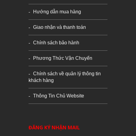
Hướng dẫn mua hàng
Giao nhận và thanh toán
Phụ kiện khắc chữ :
Chính sách bảo hành
+ Thêm phần làm đẹp cho
khắc chữ hạt gạo
click here
Phương Thức Vận Chuyển
+ Dây chuyền
click
Chính sách về quản lý thông tin
+ Dây đeo tay
click
khách hàng
+ Móc khoá
click
Thông Tin Chủ Website
+ Móc điện thoại
click
+ Hộp quà
click
ĐĂNG KÝ NHẬN MAIL