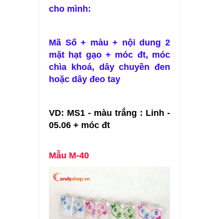
cho mình:
Mã Số + màu + nội dung 2
mặt hạt gạo + móc đt, móc
chìa khoá, dây chuyền đen
hoặc dây đeo tay
VD: MS1 - màu trắng : Linh -
05.06 + móc đt
Mẫu M-40