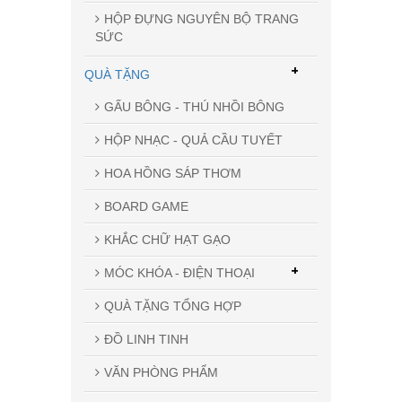
HỘP ĐỰNG NGUYÊN BỘ TRANG
SỨC
+
QUÀ TẶNG
GẤU BÔNG - THÚ NHỒI BÔNG
HỘP NHẠC - QUẢ CẦU TUYẾT
HOA HỒNG SÁP THƠM
BOARD GAME
KHẮC CHỮ HẠT GẠO
+
MÓC KHÓA - ĐIỆN THOẠI
QUÀ TẶNG TỔNG HỢP
ĐỒ LINH TINH
VĂN PHÒNG PHẨM