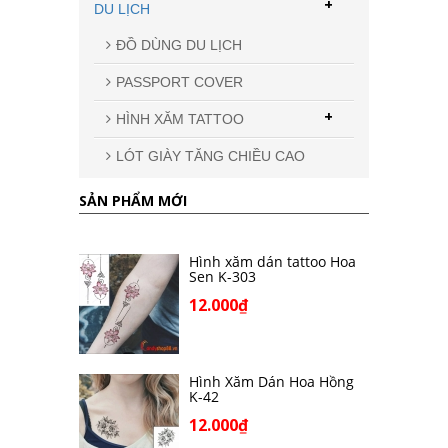
+
DU LỊCH
ĐỒ DÙNG DU LỊCH
PASSPORT COVER
+
HÌNH XĂM TATTOO
LÓT GIÀY TĂNG CHIỀU CAO
SẢN PHẨM MỚI
Hình xăm dán tattoo Hoa
Sen K-303
Mẫu M-20
12.000₫
Hình Xăm Dán Hoa Hồng
K-42
12.000₫