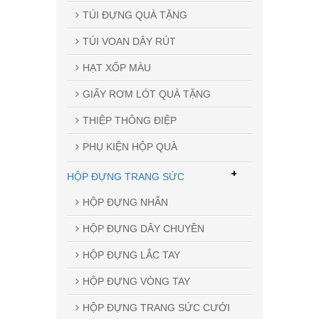
TÚI ĐỰNG QUÀ TẶNG
TÚI VOAN DÂY RÚT
HẠT XỐP MÀU
GIẤY RƠM LÓT QUÀ TẶNG
Mẫu M-21
THIỆP THÔNG ĐIỆP
PHỤ KIỆN HỘP QUÀ
+
HỘP ĐỰNG TRANG SỨC
HỘP ĐỰNG NHẪN
HỘP ĐỰNG DÂY CHUYỀN
HỘP ĐỰNG LẮC TAY
HỘP ĐỰNG VÒNG TAY
HỘP ĐỰNG TRANG SỨC CƯỚI