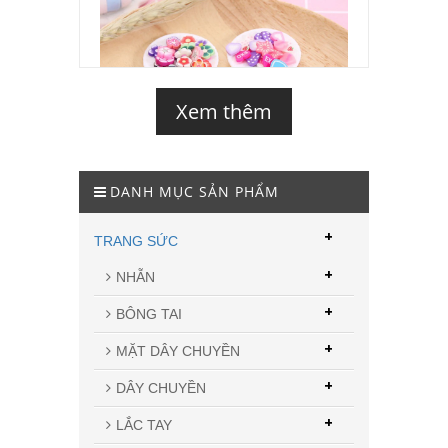
Xem thêm
DANH MỤC SẢN PHẨM
+
TRANG SỨC
+
NHẪN
+
BÔNG TAI
+
MẶT DÂY CHUYỀN
+
DÂY CHUYỀN
+
LẮC TAY