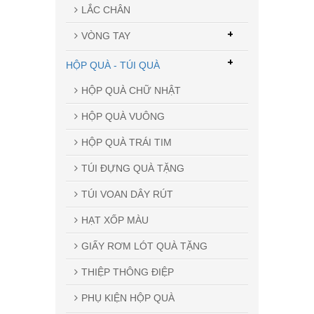
LẮC CHÂN
+
VÒNG TAY
Hướng dẫn sử
dụng:
+
HỘP QUÀ - TÚI QUÀ
Bước 1 : Chị em làm vệ sinh nail, cắt tỉa da
HỘP QUÀ CHỮ NHẬT
Bước 2 : sơn 1 lớp nền lên móng tay cho
phù hợp với họa tiết
HỘP QUÀ VUÔNG
Bước 3 : Chấm keo dán lên chỗ mà chị e
muốn design rùi dán chúng lên móng
HỘP QUÀ TRÁI TIM
tay
Lưu ý : chỉ chấm
1 chút xíu bằng 1/4 hạt
đỗ thui nhé ko thì sẽ tèm lem đấy, mất mỹ
TÚI ĐỰNG QUÀ TẶNG
quan lém cơ . Và chị em cắt lát e ý mỏng
thui nhé ,càng mỏng càng tốt thế sẽ ko bị
TÚI VOAN DÂY RÚT
wa thô đâu .
Bước 4 : cuối cùng phủ thêm 1 lớp sơn
HẠT XỐP MÀU
bóng nữa cho chắc zà mau khô.
GIẤY RƠM LÓT QUÀ TẶNG
THIỆP THÔNG ĐIỆP
PHỤ KIỆN HỘP QUÀ