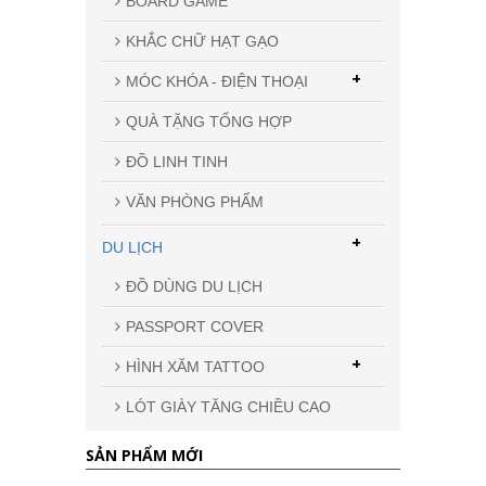
BOARD GAME
KHẮC CHỮ HẠT GẠO
+
MÓC KHÓA - ĐIỆN THOẠI
QUÀ TẶNG TỔNG HỢP
ĐỒ LINH TINH
VĂN PHÒNG PHẨM
+
DU LỊCH
ĐỒ DÙNG DU LỊCH
PASSPORT COVER
+
HÌNH XĂM TATTOO
LÓT GIÀY TĂNG CHIỀU CAO
SẢN PHẨM MỚI