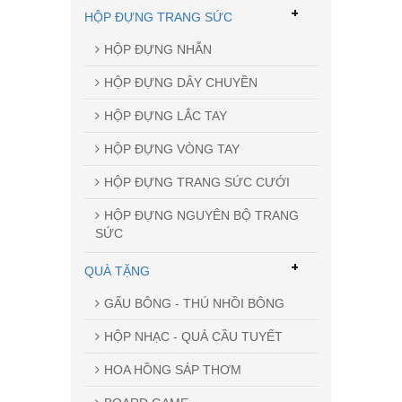
+
HỘP ĐỰNG TRANG SỨC
HỘP ĐỰNG NHẪN
HỘP ĐỰNG DÂY CHUYỀN
HỘP ĐỰNG LẮC TAY
HỘP ĐỰNG VÒNG TAY
HỘP ĐỰNG TRANG SỨC CƯỚI
HỘP ĐỰNG NGUYÊN BỘ TRANG
SỨC
+
QUÀ TẶNG
GẤU BÔNG - THÚ NHỒI BÔNG
HỘP NHẠC - QUẢ CẦU TUYẾT
HOA HỒNG SÁP THƠM