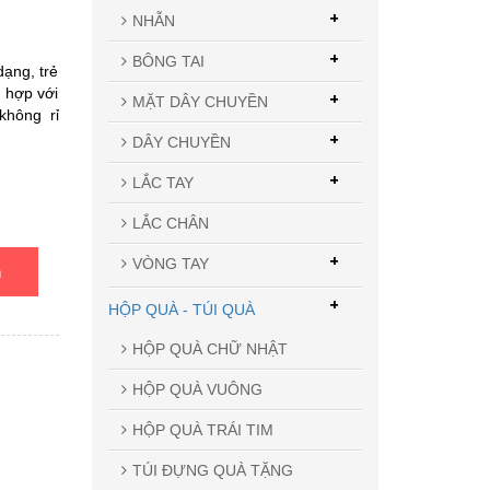
+
NHẪN
+
BÔNG TAI
ạng, trẻ
 hợp với
+
MẶT DÂY CHUYỀN
không rỉ
+
DÂY CHUYỀN
+
LẮC TAY
LẮC CHÂN
+
VÒNG TAY
n
+
HỘP QUÀ - TÚI QUÀ
HỘP QUÀ CHỮ NHẬT
HỘP QUÀ VUÔNG
HỘP QUÀ TRÁI TIM
TÚI ĐỰNG QUÀ TẶNG