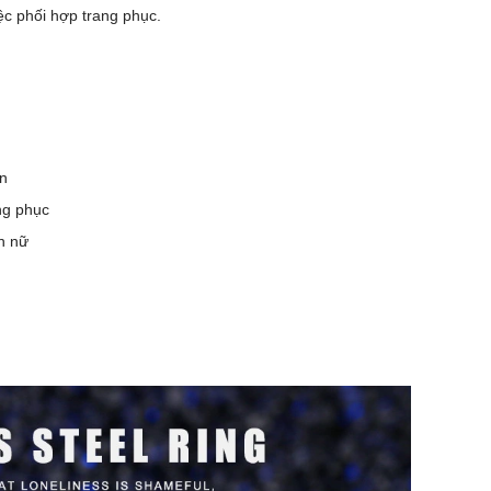
iệc phối hợp trang phục.
ạn
ang phục
n nữ