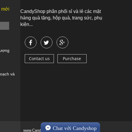
n mới
CandyShop phân phối sỉ và lẻ các mặt
hàng quà tặng, hộp quà, trang sức, phụ
kiện...
Vượng
Contact us
Purchase
oạch và
Chat với Candyshop
www.Candyshop.vn