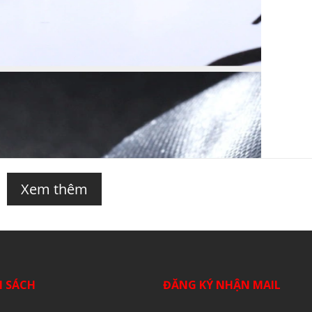
Xem thêm
H SÁCH
ĐĂNG KÝ NHẬN MAIL