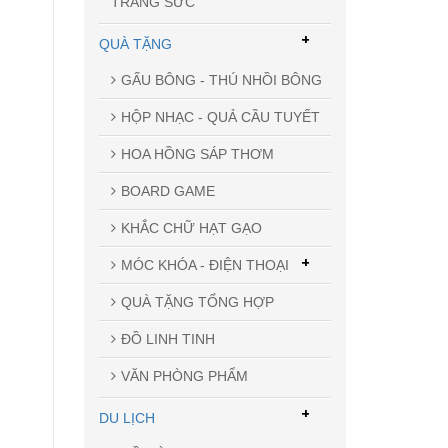
TRANG SỨC
+
QUÀ TẶNG
GẤU BÔNG - THÚ NHỒI BÔNG
HỘP NHẠC - QUẢ CẦU TUYẾT
HOA HỒNG SÁP THƠM
BOARD GAME
KHẮC CHỮ HẠT GẠO
+
MÓC KHÓA - ĐIỆN THOẠI
QUÀ TẶNG TỔNG HỢP
ĐỒ LINH TINH
VĂN PHÒNG PHẨM
+
DU LỊCH