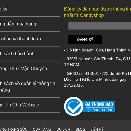
g ký
Đăng ký để nhận được thông ti
nhất từ Candyshop
ng dẫn mua hàng
 nhận và thanh toán
ĐĂNG KÝ
- Hộ kinh doanh: Cửa Hàng Thịnh 
h sách bảo hành
- 920/3 Nguyễn Chí Thanh, P4, Q11
TP.HCM
ơng Thức Vận Chuyển
- GPKD số 41K8017223 do Sở Kế H
Đầu Tư TP.Hồ Chí Minh cấp ngày
h sách về quản lý thông tin
19/1/2016.
 hàng
g Tin Chủ Website
ỰNG TRANG SỨC
QUÀ TẶNG
DU LỊCH
BLOG
LIÊN HỆ