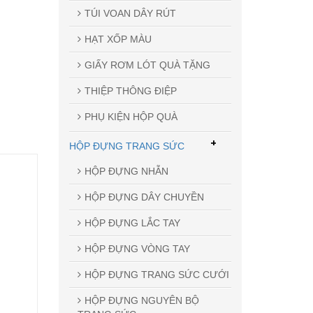
TÚI VOAN DÂY RÚT
HẠT XỐP MÀU
GIẤY RƠM LÓT QUÀ TẶNG
THIỆP THÔNG ĐIỆP
PHỤ KIỆN HỘP QUÀ
+
HỘP ĐỰNG TRANG SỨC
HỘP ĐỰNG NHẪN
HỘP ĐỰNG DÂY CHUYỀN
HỘP ĐỰNG LẮC TAY
HỘP ĐỰNG VÒNG TAY
HỘP ĐỰNG TRANG SỨC CƯỚI
HỘP ĐỰNG NGUYÊN BỘ