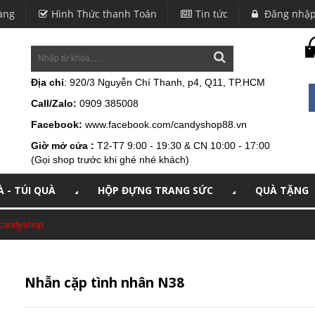
àng
Hình Thức thanh Toán
Tin tức
Đăng nhậ
Địa chỉ
: 920/3 Nguyễn Chí Thanh, p4, Q11, TP.HCM
Call/Zalo:
0909 385008
Facebook:
www.facebook.com/candyshop88.vn
Giờ mở cửa :
T2-T7 9:00 - 19:30 & CN 10:00 - 17:00
(Gọi shop trước khi ghé nhé khách)
 - TÚI QUÀ
HỘP ĐỰNG TRANG SỨC
QUÀ TẶNG
 candyshop
Nhẫn cặp tình nhân N38