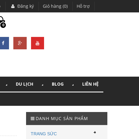
p
Đăng ký
Giỏ hàng (0)
Hỗ trợ
0
DU LỊCH
BLOG
LIÊN HỆ
DANH MỤC SẢN PHẨM
+
TRANG SỨC